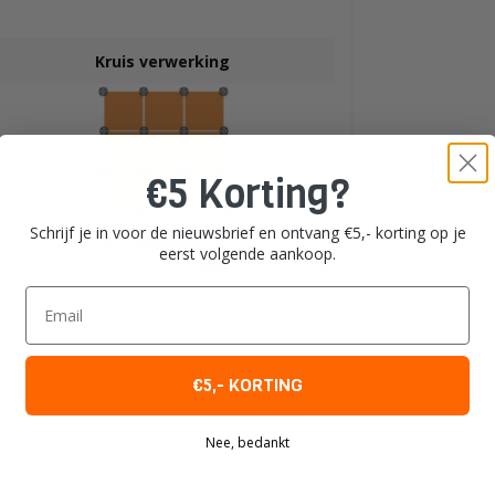
Kruis verwerking
€5 Korting?
Schrijf je in voor de nieuwsbrief en ontvang €5,- korting op je
ca.
7 clips
per m²
eerst volgende aankoop.
(bij 60×60 cm tegels)
Email
€5,- KORTING
Nee, bedankt