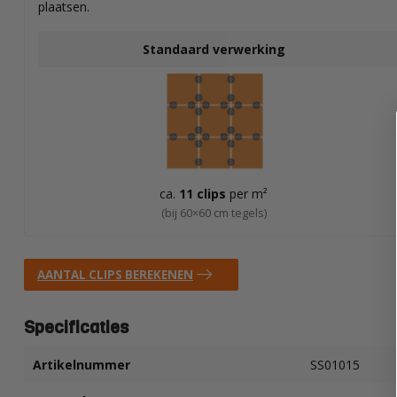
plaatsen.
Standaard verwerking
ca.
11 clips
per m²
(bij 60×60 cm tegels)
AANTAL CLIPS BEREKENEN
Specificaties
Artikelnummer
SS01015