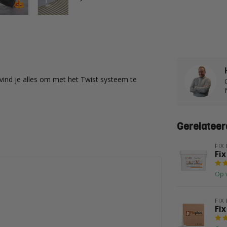
vind je alles om met het Twist systeem te
Gerelateer
FIX
Fix
Op 
FIX
Fix