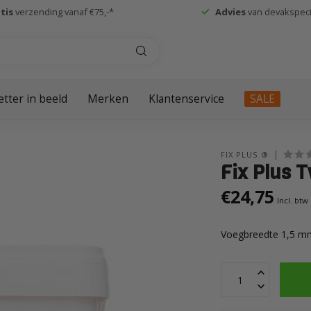
tis
verzending vanaf €75,-*
Advies
van devakspecia
etter in beeld
Merken
Klantenservice
SALE
FIX PLUS ®
Fix Plus T
€24,75
Incl. btw
Voegbreedte 1,5 mm