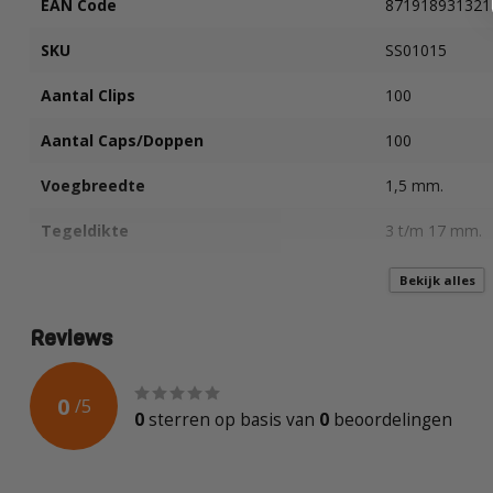
EAN Code
871918931321
SKU
SS01015
Aantal Clips
100
Aantal Caps/Doppen
100
Voegbreedte
1,5 mm.
Tegeldikte
3 t/m 17 mm.
Geschikt voor wandtegels
Bekijk alles
Geschikt voor vloertegels
Reviews
0
/
5
0
sterren op basis van
0
beoordelingen