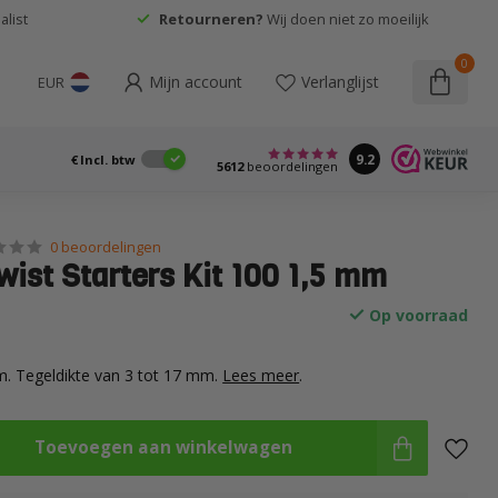
list
Retourneren?
Wij doen niet zo moeilijk
0
Mijn account
Verlanglijst
EUR
9.2
€
Incl. btw
5612
beoordelingen
0 beoordelingen
wist Starters Kit 100 1,5 mm
Op voorraad
. Tegeldikte van 3 tot 17 mm.
Lees meer
.
Toevoegen aan winkelwagen