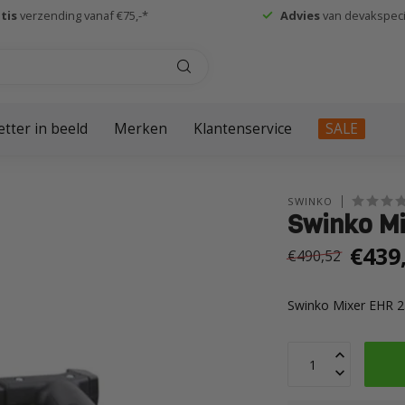
tis
verzending vanaf €75,-*
Advies
van devakspecia
etter in beeld
Merken
Klantenservice
SALE
SWINKO
Swinko Mi
€439
€490,52
Swinko Mixer EHR 2