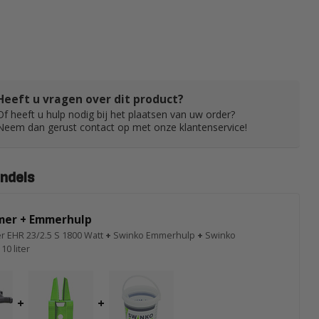
Heeft u vragen over dit product?
Of heeft u hulp nodig bij het plaatsen van uw order?
Neem dan gerust contact op met onze klantenservice!
ndels
er + Emmerhulp
r EHR 23/2.5 S 1800 Watt
+
Swinko Emmerhulp
+
Swinko
0 liter
+
+