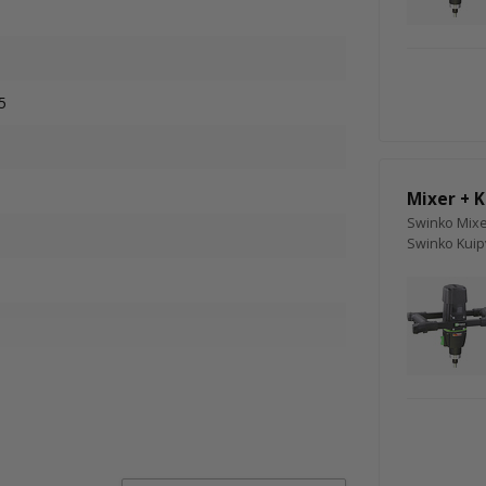
5
Mixer + 
Swinko Mixe
Swinko Kuip
r/min.