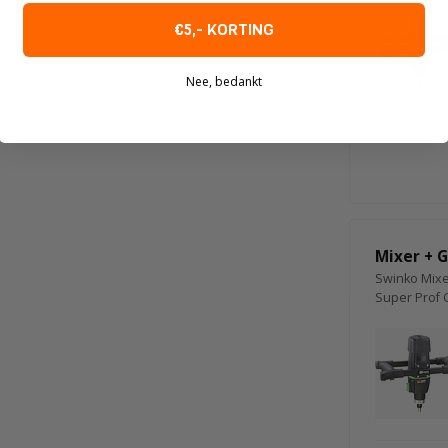
€5,- KORTING
Nee, bedankt
Mixer + G
Swinko Mixe
Super Prof 