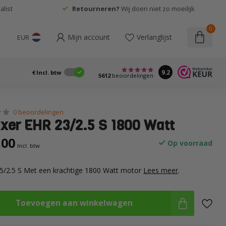
list
Retourneren?
Wij doen niet zo moeilijk
0
Mijn account
Verlanglijst
EUR
9.2
€
Incl. btw
5612
beoordelingen
0 beoordelingen
xer EHR 23/2.5 S 1800 Watt
,00
Op voorraad
Incl. btw
5/2.5 S Met een krachtige 1800 Watt motor
Lees meer
.
Toevoegen aan winkelwagen