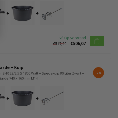
+
+
Op voorraad
€506,07
€517,90
arde + Kuip
-2%
r EHR 23/2.5 S 1800 Watt
+
Speciekuip 90 Liter Zwart
+
Garde 740 x 160 mm M14
+
+