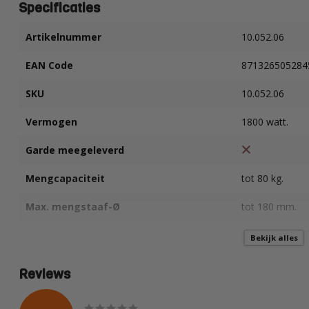
Specificaties
Artikelnummer
10.052.06
EAN Code
871326505284
SKU
10.052.06
Vermogen
1800 watt.
Garde meegeleverd
Mengcapaciteit
tot 80 kg.
Max. mengstaaf-Ø
tot 180 mm.
Aantal versnellingen
2
Bekijk alles
Spanning
230 V
Reviews
Toerental belast
0-250 / 0-580 t