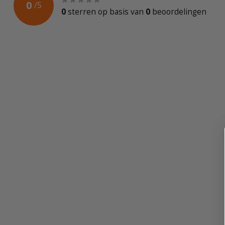
0
/
5
Toerental onbelast
500 / 830 tr/mi
0
sterren op basis van
0
beoordelingen
Aansluiting
M14