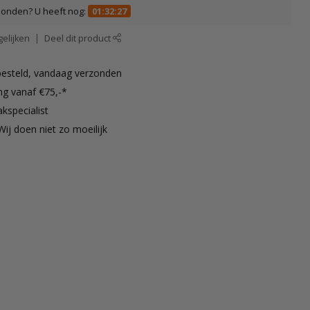
zonden? U heeft nog:
01:32:26
elijken
Deel dit product
besteld, vandaag verzonden
ng vanaf €75,-*
kspecialist
Wij doen niet zo moeilijk