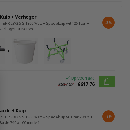
 Kuip + Verhoger
-3%
r EHR 23/2.5 S 1800 Watt
+
Speciekuip wit 125 liter
+
verhoger Universeel
+
+
Op voorraad
€617,76
€637,62
arde + Kuip
-2%
r EHR 23/2.5 S 1800 Watt
+
Speciekuip 90 Liter Zwart
+
Garde 740 x 160 mm M14