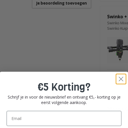
Je beoordeling toevoegen
n.
Swinko +
Swinko Mixe
Swinko Kuip
€5 Korting?
Schrijf je in voor de nieuwsbrief en ontvang €5,- korting op je
eerst volgende aankoop.
Mixer + G
Email
Swinko Mixe
Super Prof 