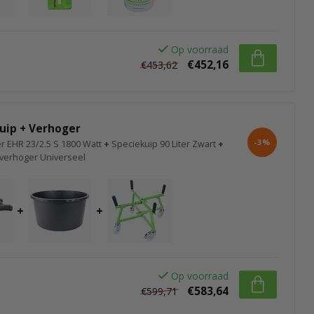
Op voorraad
€452,16
€453,62
Kuip + Verhoger
-3%
r EHR 23/2.5 S 1800 Watt
+
Speciekuip 90 Liter Zwart
+
verhoger Universeel
+
+
Op voorraad
€583,64
€599,71