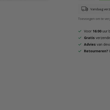
Vandaag ver
Toevoegen om te verg
Voor
16:00
uur 
Gratis
verzendi
Advies
van deva
Retourneren?