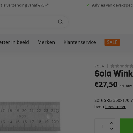
tis
verzending vanaf €75,-*
Advies
van devakspecia
etter in beeld
Merken
Klantenservice
SALE
SOLA
Sola Wink
€27,50
Incl. btw
Sola SRB 350x170 W
been
Lees meer
.