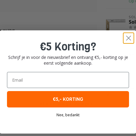
Op 
SO
So
 geëtst
Op 
€5 Korting?
staal
SO
So
Schrijf je in voor de nieuwsbrief en ontvang €5,- korting op je
eerst volgende aankoop.
Op 
Email
SO
So
€5,- KORTING
Op 
Je beoordeling toevoegen
Nee, bedankt