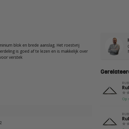
nium blok en brede aanslag. Het roestvrij
rdeling is goed af te lezen en is makkelijk over
voor verstek
Gerelateer
RUB
Ru
Op 
RUB
Ru
2