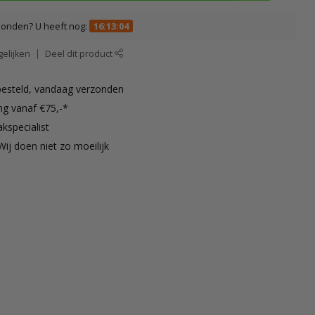
zonden? U heeft nog:
16:13:03
elijken
Deel dit product
besteld, vandaag verzonden
ng vanaf €75,-*
kspecialist
Wij doen niet zo moeilijk