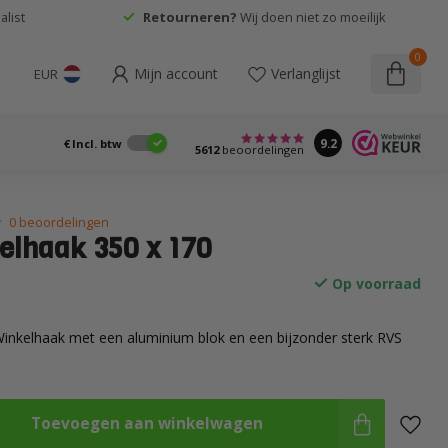
list
Retourneren?
Wij doen niet zo moeilijk
0
Mijn account
Verlanglijst
EUR
9.2
€
Incl. btw
5612
beoordelingen
0 beoordelingen
elhaak 350 x 170
Op voorraad
inkelhaak met een aluminium blok en een bijzonder sterk RVS
Toevoegen aan winkelwagen