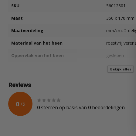
SKU
56012301
Maat
350 x 170 mm
Maatverdeling
mm/cm, 2-delig
Materiaal van het been
roestvrij veren
Oppervlak van het been
geslepen
Materiaal van het blok
aluminium
Bekijk alles
Oppervlak van het blok
geanodiseerd
Reviews
Kleur van het blok
brons
0
/
5
Hoekmaat
45°, 90°, 135°
0
sterren op basis van
0
beoordelingen