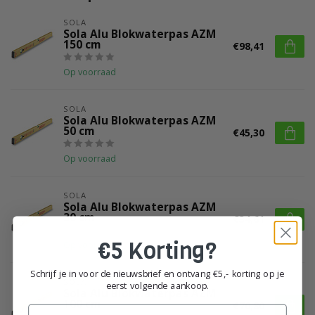
SOLA
Sola Alu Blokwaterpas AZM
150 cm
€98,41
Op voorraad
SOLA
Sola Alu Blokwaterpas AZM
50 cm
€45,30
Op voorraad
SOLA
Sola Alu Blokwaterpas AZM
30 cm
€34,61
€5 Korting?
Op voorraad
Schrijf je in voor de nieuwsbrief en ontvang €5,- korting op je
SOLA
eerst volgende aankoop.
Sola Alu Blokwaterpas AZM
100 cm
€70,80
Email