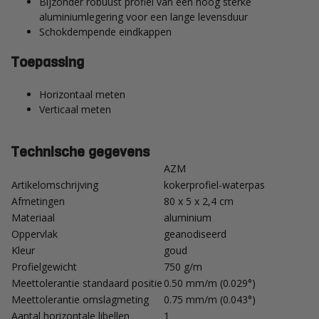
Bijzonder robuust profiel van een hoog sterke
aluminiumlegering voor een lange levensduur
Schokdempende eindkappen
Toepassing
Horizontaal meten
Verticaal meten
Technische gegevens
AZM
Artikelomschrijving
kokerprofiel-waterpas
Afmetingen
80 x 5 x 2,4 cm
Materiaal
aluminium
Oppervlak
geanodiseerd
Kleur
goud
Profielgewicht
750 g/m
Meettolerantie standaard positie
0.50 mm/m (0.029°)
Meettolerantie omslagmeting
0.75 mm/m (0.043°)
Aantal horizontale libellen
1