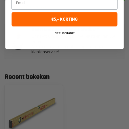
Op voorraad
€5,- KORTING
Heeft u vragen over dit product?
Nee, bedankt
Of heeft u hulp nodig bij het plaatsen van uw
order?
Neem dan gerust contact op met onze
klantenservice!
Recent bekeken