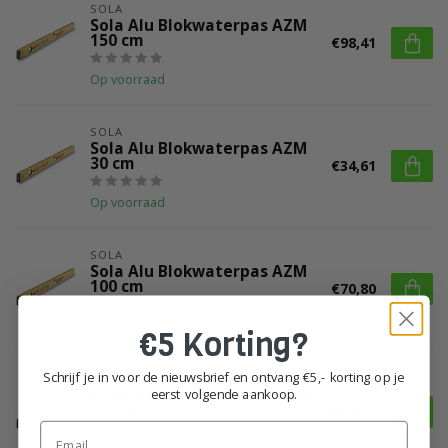
SOLA
Sola Alu Blokwaterpas AZM
150 cm
€98,41
Op voorraad
SOLA
Sola Alu Blokwaterpas AZM
30 cm
€34,61
Op voorraad
SOLA
Sola Alu Blokwaterpas AZM
100 cm
€70,80
Op voorraad
€5 Korting?
Schrijf je in voor de nieuwsbrief en ontvang €5,- korting op je
SOLA
Sola Alu Blokwaterpas AZM
eerst volgende aankoop.
80 cm
€68,57
Email