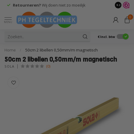
Retourneren?
Wij doen niet zo moeilijk
9.2
0
MENU
€
Incl. btw
Home
/
50cm 2 libellen 0,50mm/m magnetisch
50cm 2 libellen 0,50mm/m magnetisch
(0)
SOLA