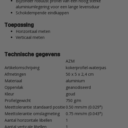
Bijzonder robuust profiel van een hoog sterke
aluminiumlegering voor een lange levensduur
Schokdempende eindkappen
Toepassing
Horizontaal meten
Verticaal meten
Technische gegevens
AZM
Artikelomschrijving
kokerprofiel-waterpas
Afmetingen
50 x 5 x 2,4 cm
Materiaal
aluminium
Oppervlak
geanodiseerd
Kleur
goud
Profielgewicht
750 g/m
Meettolerantie standaard positie
0.50 mm/m (0.029°)
Meettolerantie omslagmeting
0.75 mm/m (0.043°)
Aantal horizontale libellen
1
Aantal verticale libellen
1