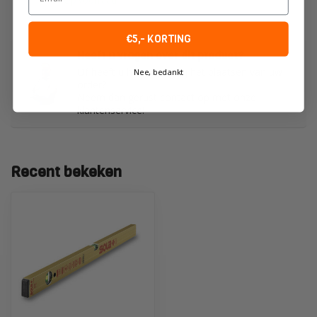
Op voorraad
€5,- KORTING
Heeft u vragen over dit product?
Of heeft u hulp nodig bij het plaatsen van uw
Nee, bedankt
order?
Neem dan gerust contact op met onze
klantenservice!
Recent bekeken