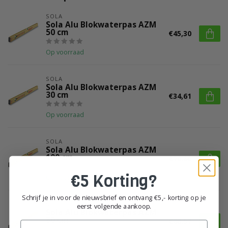
SOLA
Sola Alu Blokwaterpas AZM
50 cm
€45,30
Op voorraad
SOLA
Sola Alu Blokwaterpas AZM
30 cm
€34,61
Op voorraad
SOLA
Sola Alu Blokwaterpas AZM
100 cm
€70,80
€5 Korting?
Op voorraad
Schrijf je in voor de nieuwsbrief en ontvang €5,- korting op je
SOLA
eerst volgende aankoop.
Sola Alu Blokwaterpas AZM
80 cm
€68,57
Email