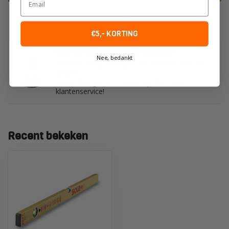
Op voorraad
€5,- KORTING
Heeft u vragen over dit product?
Nee, bedankt
Of heeft u hulp nodig bij het plaatsen van uw
order?
Neem dan gerust contact op met onze
klantenservice!
Recent bekeken