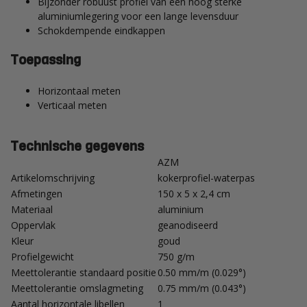
Bijzonder robuust profiel van een hoog sterke
aluminiumlegering voor een lange levensduur
Schokdempende eindkappen
Toepassing
Horizontaal meten
Verticaal meten
Technische gegevens
AZM
Artikelomschrijving
kokerprofiel-waterpas
Afmetingen
150 x 5 x 2,4 cm
Materiaal
aluminium
Oppervlak
geanodiseerd
Kleur
goud
Profielgewicht
750 g/m
Meettolerantie standaard positie
0.50 mm/m (0.029°)
Meettolerantie omslagmeting
0.75 mm/m (0.043°)
Aantal horizontale libellen
1