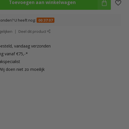
Toevoegen aan winkelwagen
zonden? U heeft nog:
00:37:07
elijken
Deel dit product
besteld, vandaag verzonden
ng vanaf €75,-*
kspecialist
Wij doen niet zo moeilijk