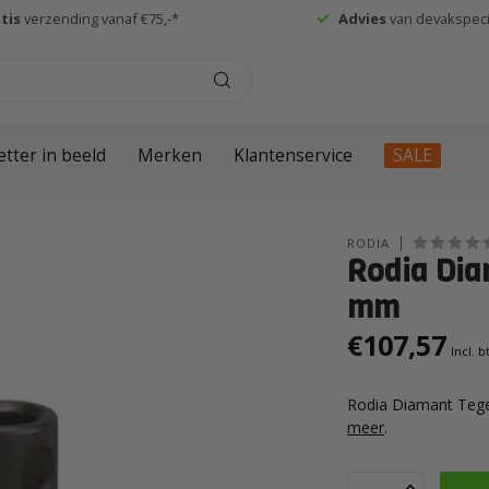
tis
verzending vanaf €75,-*
Advies
van devakspecia
etter in beeld
Merken
Klantenservice
SALE
RODIA
Rodia Dia
mm
€107,57
Incl. 
Rodia Diamant Tege
meer
.