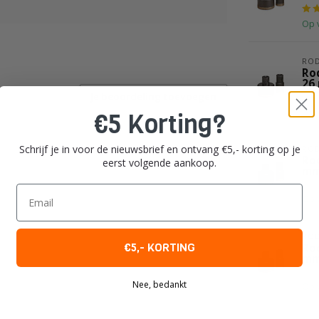
Op 
ROD
Ro
26
Je beoordeling toevoegen
Op 
€5 Korting?
Schrijf je in voor de nieuwsbrief en ontvang €5,- korting op je
ROD
Ro
eerst volgende aankoop.
m
Email
Op 
ROD
€5,- KORTING
Ro
m
Nee, bedankt
Op 