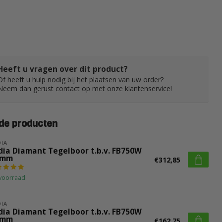
Heeft u vragen over dit product?
Of heeft u hulp nodig bij het plaatsen van uw order?
Neem dan gerust contact op met onze klantenservice!
de producten
IA
dia Diamant Tegelboor t.b.v. FB750W
 mm
€312,85
voorraad
IA
dia Diamant Tegelboor t.b.v. FB750W
 mm
€162,75