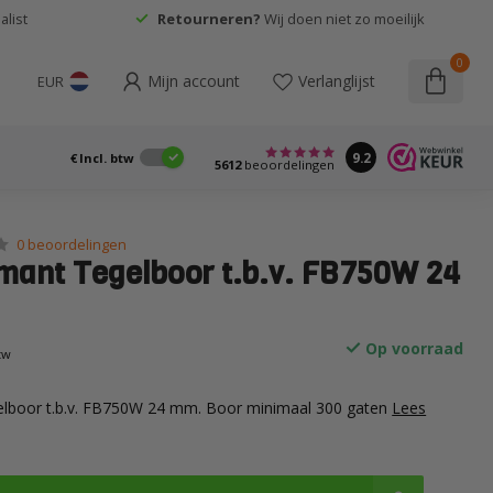
list
Retourneren?
Wij doen niet zo moeilijk
0
Mijn account
Verlanglijst
EUR
9.2
€
Incl. btw
5612
beoordelingen
0 beoordelingen
mant Tegelboor t.b.v. FB750W 24
Op voorraad
btw
lboor t.b.v. FB750W 24 mm. Boor minimaal 300 gaten
Lees