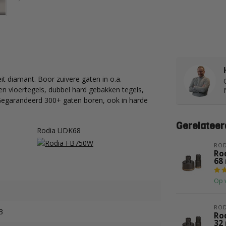
t diamant. Boor zuivere gaten in o.a.
en vloertegels, dubbel hard gebakken tegels,
 Gegarandeerd 300+ gaten boren, ook in harde
Gerelateer
Rodia UDK68
ROD
Ro
68
Op 
ROD
3
Ro
32