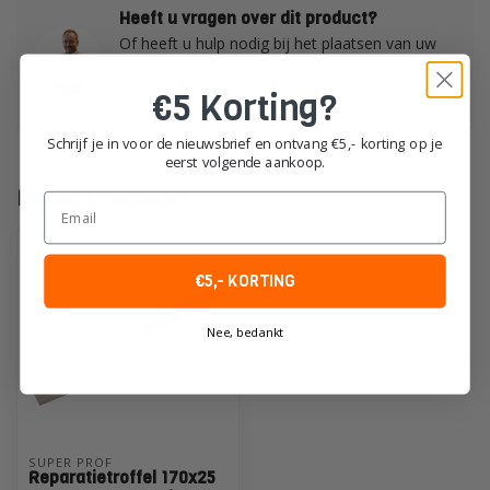
Heeft u vragen over dit product?
Of heeft u hulp nodig bij het plaatsen van uw
order?
Neem dan gerust contact op met onze
€5 Korting?
klantenservice!
Schrijf je in voor de nieuwsbrief en ontvang €5,- korting op je
eerst volgende aankoop.
Recent bekeken
Email
€5,- KORTING
Nee, bedankt
SUPER PROF
Reparatietroffel 170x25