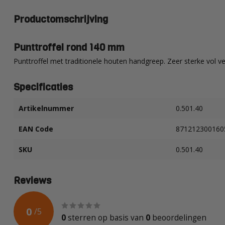
Productomschrijving
Punttroffel rond 140 mm
Punttroffel met traditionele houten handgreep. Zeer sterke vol ve
Specificaties
Artikelnummer
0.501.40
EAN Code
871212300160
SKU
0.501.40
Reviews
0
/
5
0
sterren op basis van
0
beoordelingen