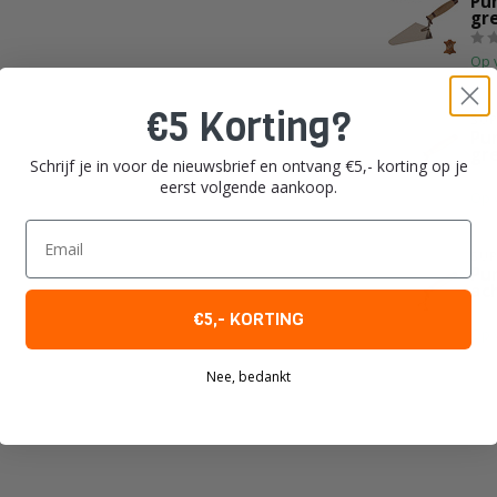
Pu
gr
Op 
€5 Korting?
SUP
Pu
gr
Schrijf je in voor de nieuwsbrief en ontvang €5,- korting op je
eerst volgende aankoop.
Op 
Email
SUP
Pun
ac
€5,- KORTING
Op 
Nee, bedankt