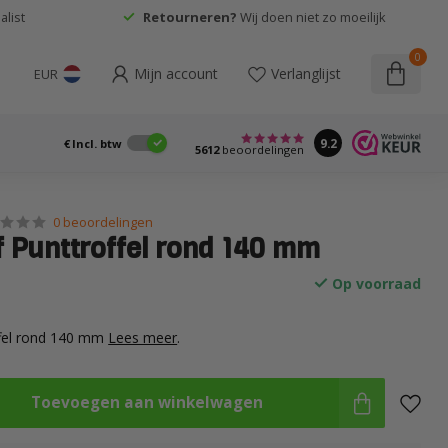
list
Retourneren?
Wij doen niet zo moeilijk
0
Mijn account
Verlanglijst
EUR
9.2
€
Incl. btw
5612
beoordelingen
0 beoordelingen
f Punttroffel rond 140 mm
Op voorraad
ffel rond 140 mm
Lees meer
.
Toevoegen aan winkelwagen