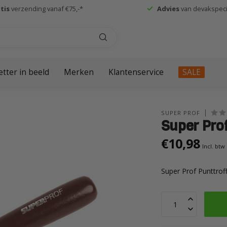
tis
verzending vanaf €75,-*
Advies
van devakspecia
etter in beeld
Merken
Klantenservice
SALE
SUPER PROF
Super Pro
€10,98
Incl. btw
Super Prof Punttro