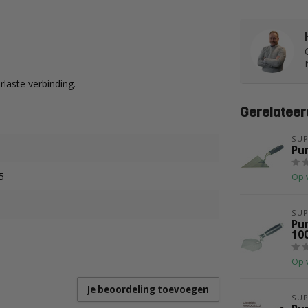
rlaste verbinding.
Gerelateer
SUP
Pu
5
Op 
SUP
Pu
10
Op 
Je beoordeling toevoegen
SUP