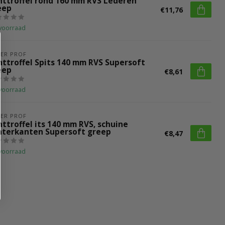
nttroffel rond 160 mm RVS Lederen
eep
€11,76
voorraad
ER PROF
nttroffel Spits 140 mm RVS Supersoft
eep
€8,61
voorraad
ER PROF
ttroffel its 140 mm RVS, schuine
hterkanten Supersoft greep
€8,47
voorraad