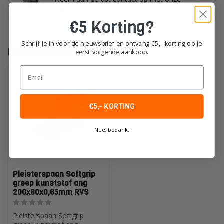
klantenservice!
€5 Korting?
Schrijf je in voor de nieuwsbrief en ontvang €5,- korting op je
Recent bekeken
eerst volgende aankoop.
Email
€5,- KORTING
Nee, bedankt
Pleisterspaan Softgrip
greep kunststof ang
200x80x0,65mm RVS
Pleisterspaan Softgrip