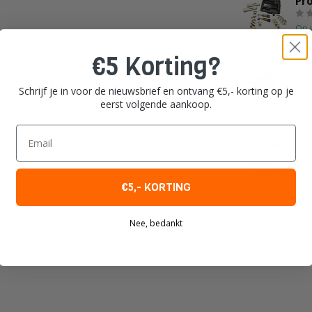
Pr
Op 
€5 Korting?
MEC
Me
Schrijf je in voor de nieuwsbrief en ontvang €5,- korting op je
eerst volgende aankoop.
Op 
Email
BIH
Bih
Op 
€5,- KORTING
Nee, bedankt