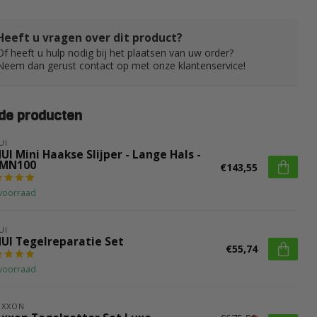
Heeft u vragen over dit product?
Of heeft u hulp nodig bij het plaatsen van uw order?
Neem dan gerust contact op met onze klantenservice!
de producten
UI
UI Mini Haakse Slijper - Lange Hals -
MN100
€143,55
voorraad
UI
HUI Tegelreparatie Set
€55,74
voorraad
OXXON