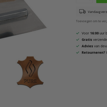
Vandaag ver
Toevoegen om te verg
Voor
16:00
uur 
Gratis
verzendi
Advies
van deva
Retourneren?