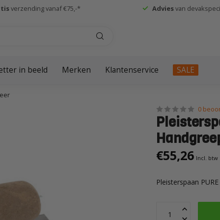
tis
verzending vanaf €75,-*
Advies
van devakspecia
etter in beeld
Merken
Klantenservice
SALE
eer
0 beoo
Pleisters
Handgreep
€55,26
Incl. btw
Pleisterspaan PUR