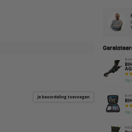
Gerelateer
BIH
BIH
AG
Op 
BIH
Je beoordeling toevoegen
BI
Op 
PR