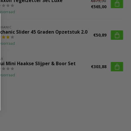
oxxon Tegelzetter Set Luxe
€675,50
€565,00
voorraad
HANIC
chanic Slider 45 Graden Opzetstuk 2.0
€50,89
voorraad
UI
ui Mini Haakse Slijper & Boor Set
€303,88
voorraad