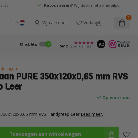
list
Retourneren?
Wij doen niet zo moeilijk
0
Mijn account
Verlanglijst
EUR
9.2
€
Incl. btw
5612
beoordelingen
rdelingen
paan PURE 350x120x0,65 mm RVS
 Leer
Op voorraad
E 350x120x0,65 mm RVS Handgreep Leer
Lees meer
.
Toevoegen aan winkelwagen