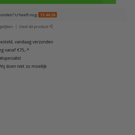
zonden? U heeft nog:
13:44:28
elijken
Deel dit product
besteld, vandaag verzonden
ng vanaf €75,-*
kspecialist
Wij doen niet zo moeilijk