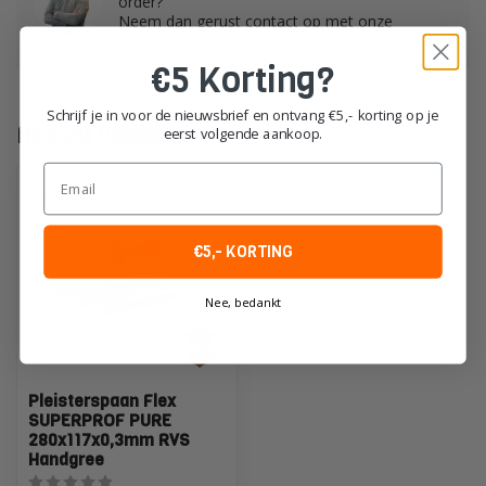
order?
Neem dan gerust contact op met onze
klantenservice!
€5 Korting?
Schrijf je in voor de nieuwsbrief en ontvang €5,- korting op je
Recent bekeken
eerst volgende aankoop.
Email
€5,- KORTING
Nee, bedankt
Pleisterspaan Flex
SUPERPROF PURE
280x117x0,3mm RVS
Handgree