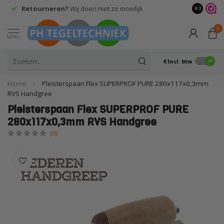
Retourneren?
Wij doen niet zo moeilijk
9.2
0
MENU
€
Incl. btw
Home
/
Pleisterspaan Flex SUPERPROF PURE 280x117x0,3mm
RVS Handgree
Pleisterspaan Flex SUPERPROF PURE
280x117x0,3mm RVS Handgree
(0)