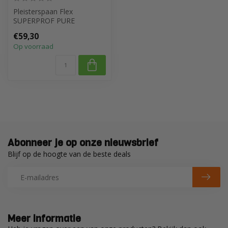
Pleisterspaan Flex
SUPERPROF PURE
280x117x0,3mm RVS
€59,30
Handgreep Leer
Op voorraad
Abonneer je op onze nieuwsbrief
Blijf op de hoogte van de beste deals
Meer informatie