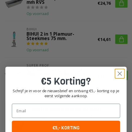
mm RVS
€24,76
Op voorraad
BIHUI
BIHUI 2 in 1 Plamuur-
Steekmes 75 mm.
€14,61
Op voorraad
SUPER PROF
Spachtelmes Super Prof
205mm RVS met RVS greep
€19,00
€5 Korting?
Op voorraad
Schrijf je in voor de nieuwsbrief en ontvang €5,- korting op je
eerst volgende aankoop.
Email
Heeft u vragen over dit product?
Of heeft u hulp nodig bij het plaatsen van uw
order?
Neem dan gerust contact op met onze
€5,- KORTING
klantenservice!