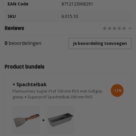
EAN Code
8712123008291
SKU
6.015.10
Reviews
0
beoordelingen
Je beoordeling toevoegen
Product bundels
+ Spachtelbak
-12%
Plamuurmes Super Prof 100 mm RVS met Softgrip
greep
+
Superprof Spachtelbak 300 mm RVS
+