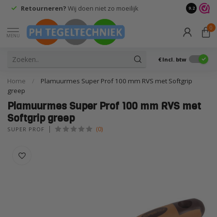
Retourneren?
Wij doen niet zo moeilijk
9.2
0
MENU
€
Incl. btw
Home
/
Plamuurmes Super Prof 100 mm RVS met Softgrip
greep
Plamuurmes Super Prof 100 mm RVS met
Softgrip greep
(0)
SUPER PROF