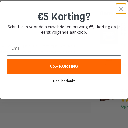
€5 Korting?
Gerelateer
PCI
Schrijf je in voor de nieuwsbrief en ontvang €5,- korting op je
PC
eerst volgende aankoop.
kg.
Email
Op 
es op worden gelet dat de voegen worden
ddelen
, aangezien vuil en zeepresten een
PCI
PCI
€5,- KORTING
Op 
Nee, bedankt
SUP
Su
1
Op 