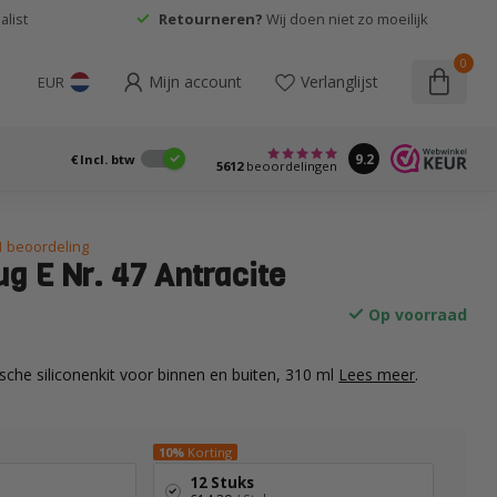
list
Retourneren?
Wij doen niet zo moeilijk
0
Mijn account
Verlanglijst
EUR
9.2
€
Incl. btw
5612
beoordelingen
1 beoordeling
ug E Nr. 47 Antracite
Op voorraad
ische siliconenkit voor binnen en buiten, 310 ml
Lees meer
.
10%
Korting
12 Stuks