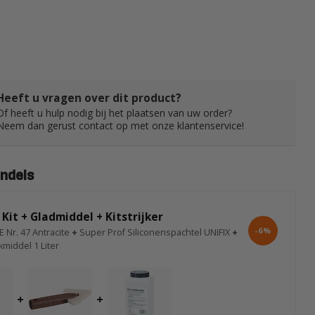
Heeft u vragen over dit product?
Of heeft u hulp nodig bij het plaatsen van uw order?
Neem dan gerust contact op met onze klantenservice!
ndels
 Kit + Gladmiddel + Kitstrijker
-6%
E Nr. 47 Antracite
+
Super Prof Siliconenspachtel UNIFIX
+
kmiddel 1 Liter
+
+