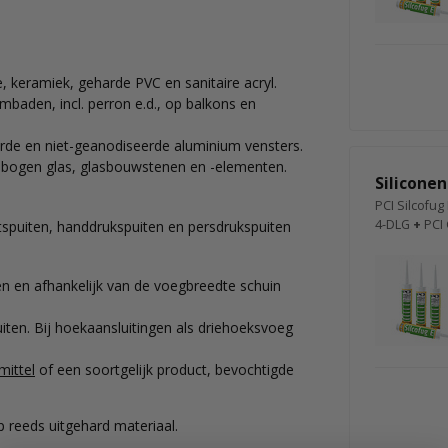
, keramiek, geharde PVC en sanitaire acryl.
baden, incl. perron e.d., op balkons en
erde en niet-geanodiseerde aluminium vensters.
gebogen glas, glasbouwstenen en -elementen.
Siliconen
PCI Silcofug 
4-DLG
+
PCI 
kitspuiten, handdrukspuiten en persdrukspuiten
n en afhankelijk van de voegbreedte schuin
uiten. Bij hoekaansluitingen als driehoeksvoeg
mittel
of een soortgelijk product, bevochtigde
p reeds uitgehard materiaal.