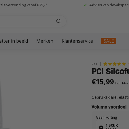
tis
verzending vanaf €75,-*
Advies
van devakspecia
etter in beeld
Merken
Klantenservice
SALE
PCI
PCI Silcof
€15,99
Incl. btw
Gebruiksklare, elast
Volume voordeel
Geen korting
1 Stuk