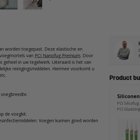
 kan worden toegepast. Deze elastische en
de voegmortels van
PCI Nanofug Premium
. Door
i geheel in uw tegelwerk. Uiteraard is het van
lijke reinigingsmiddelen. Hiermee voorkomt u
tc.
Product bu
e voegbreedte.
Siliconen
PCI Silcofug 
PCI Gladstrij
p de voegkit.
 desinfectiemiddelen. Voegen kunnen goed worden