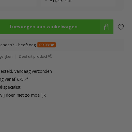
€14,39
/ Stuk
Toevoegen aan winkelwagen
zonden? U heeft nog:
09:03:37
elijken
Deel dit product
besteld, vandaag verzonden
ng vanaf €75,-*
kspecialist
Wij doen niet zo moeilijk