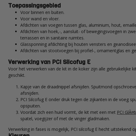
Toepassingsgebied
Voor binnen en buiten.
Voor wand en vloer.
Afdichten van voegen tussen glas, aluminium, hout, emaille
Afdichten van hoek,-, aansluit- of bewegingsvoegen in zwem
terrassen en in sanitaire ruimtes.
Glassponning afdichting bij houten vensters en geanodise
Afdichten van stootvoegen bij profiel-, ornamentglas en 
Verwerking van PCI Silcofug E
Voor het verwerken van de kit in de koker zijn alle gebruikelijke 
geschikt.
Kapje van de draadnippel afsnijden. Spuitmond opschroeve
afsnijden.
PCI Silcofug E onder druk tegen de zijkanten in de voeg sp
opspuiten.
Voordat zich een huid vormt, de kit met een met
PCI GlÃ¤t
spatel, voegijzer of met de vinger gladmaken.
Verwerking in fases is mogelijk, PCI silcofug E hecht uitstekend o
Kleuren