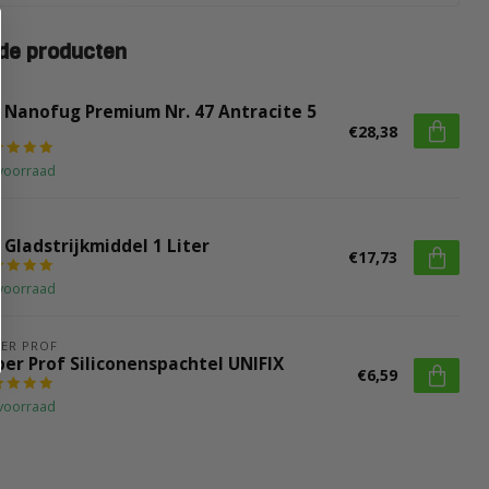
de producten
I Nanofug Premium Nr. 47 Antracite 5
€28,38
voorraad
 Gladstrijkmiddel 1 Liter
€17,73
voorraad
ER PROF
per Prof Siliconenspachtel UNIFIX
€6,59
voorraad