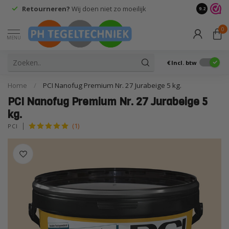
Retourneren?
Wij doen niet zo moeilijk
9.2
0
MENU
€
Incl. btw
Home
/
PCI Nanofug Premium Nr. 27 Jurabeige 5 kg.
PCI Nanofug Premium Nr. 27 Jurabeige 5
kg.
(1)
PCI