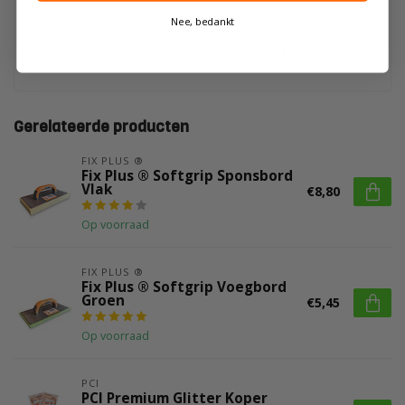
Nee, bedankt
Op voorraad
€37,73
€38,77
Gerelateerde producten
FIX PLUS ®
Fix Plus ® Softgrip Sponsbord
Vlak
€8,80
Op voorraad
FIX PLUS ®
Fix Plus ® Softgrip Voegbord
Groen
€5,45
Op voorraad
PCI
PCI Premium Glitter Koper