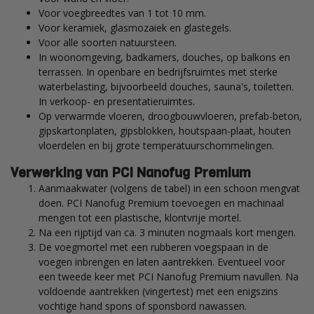
Voor voegbreedtes van 1 tot 10 mm.
Voor keramiek, glasmozaiek en glastegels.
Voor alle soorten natuursteen.
In woonomgeving, badkamers, douches, op balkons en
terrassen. In openbare en bedrijfsruimtes met sterke
waterbelasting, bijvoorbeeld douches, sauna's, toiletten.
In verkoop- en presentatieruimtes.
Op verwarmde vloeren, droogbouwvloeren, prefab-beton,
gipskartonplaten, gipsblokken, houtspaan-plaat, houten
vloerdelen en bij grote temperatuurschommelingen.
Verwerking van PCI Nanofug Premium
Aanmaakwater (volgens de tabel) in een schoon mengvat
doen. PCI Nanofug Premium toevoegen en machinaal
mengen tot een plastische, klontvrije mortel.
Na een rijptijd van ca. 3 minuten nogmaals kort mengen.
De voegmortel met een rubberen voegspaan in de
voegen inbrengen en laten aantrekken. Eventueel voor
een tweede keer met PCI Nanofug Premium navullen. Na
voldoende aantrekken (vingertest) met een enigszins
vochtige hand spons of sponsbord nawassen.