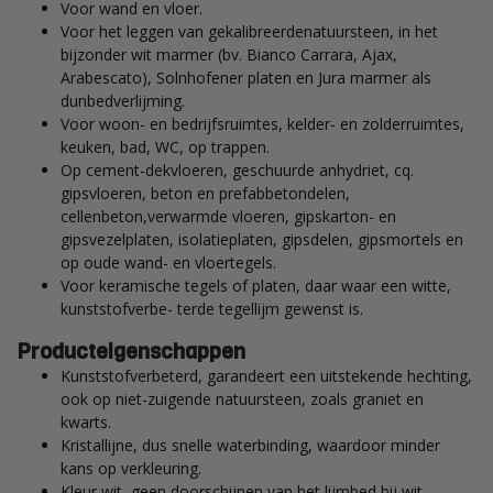
Voor wand en vloer.
Voor het leggen van gekalibreerdenatuursteen, in het
bijzonder wit marmer (bv. Bianco Carrara, Ajax,
Arabescato), Solnhofener platen en Jura marmer als
dunbedverlijming.
Voor woon- en bedrijfsruimtes, kelder- en zolderruimtes,
keuken, bad, WC, op trappen.
Op cement-dekvloeren, geschuurde anhydriet, cq.
gipsvloeren, beton en prefabbetondelen,
cellenbeton,verwarmde vloeren, gipskarton- en
gipsvezelplaten, isolatieplaten, gipsdelen, gipsmortels en
op oude wand- en vloertegels.
Voor keramische tegels of platen, daar waar een witte,
kunststofverbe- terde tegellijm gewenst is.
Producteigenschappen
Kunststofverbeterd, garandeert een uitstekende hechting,
ook op niet-zuigende natuursteen, zoals graniet en
kwarts.
Kristallijne, dus snelle waterbinding, waardoor minder
kans op verkleuring.
Kleur wit, geen doorschijnen van het lijmbed bij wit