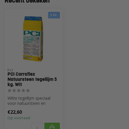
Recent bekeken
5 KG.
PCI
PCI Carraflex
Natuursteen tegellijm 5
kg. Wit
Witte tegellijm speciaal
voor natuursteen en
cementtegels
€22,60
Op voorraad