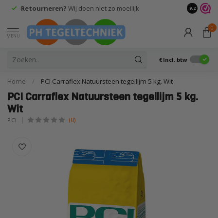
Retourneren?
Wij doen niet zo moeilijk
9.2
0
MENU
€
Incl. btw
Home
/
PCI Carraflex Natuursteen tegellijm 5 kg. Wit
PCI Carraflex Natuursteen tegellijm 5 kg.
Wit
(0)
PCI