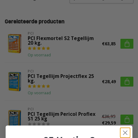
Gerelateerde producten
PCI
PCI Flexmortel S2 Tegellijm
20 kg.
€63,85
Op voorraad
PCI
PCI Tegellijm Projectflex 25
kg.
€28,49
Op voorraad
PCI
PCI Tegellijm Pericol Proflex
€36,95
S1 25 kg
€29,59
Op voorraad