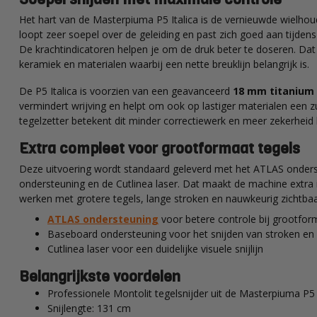
Het hart van de Masterpiuma P5 Italica is de vernieuwde wielhou
loopt zeer soepel over de geleiding en past zich goed aan tijdens
De krachtindicatoren helpen je om de druk beter te doseren. Dat i
keramiek en materialen waarbij een nette breuklijn belangrijk is.
De P5 Italica is voorzien van een geavanceerd
18 mm titanium 
vermindert wrijving en helpt om ook op lastiger materialen een zu
tegelzetter betekent dit minder correctiewerk en meer zekerheid b
Extra compleet voor grootformaat tegels
Deze uitvoering wordt standaard geleverd met het ATLAS onder
ondersteuning en de Cutlinea laser. Dat maakt de machine extra i
werken met grotere tegels, lange stroken en nauwkeurig zichtbaa
ATLAS ondersteuning
voor betere controle bij grootfor
Baseboard ondersteuning voor het snijden van stroken en 
Cutlinea laser voor een duidelijke visuele snijlijn
Belangrijkste voordelen
Professionele Montolit tegelsnijder uit de Masterpiuma P5 I
Snijlengte: 131 cm