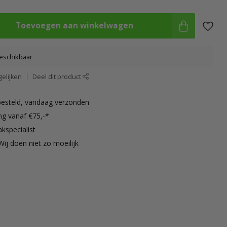
Toevoegen aan winkelwagen
eschikbaar
elijken
Deel dit product
besteld, vandaag verzonden
ng vanaf €75,-*
kspecialist
Wij doen niet zo moeilijk