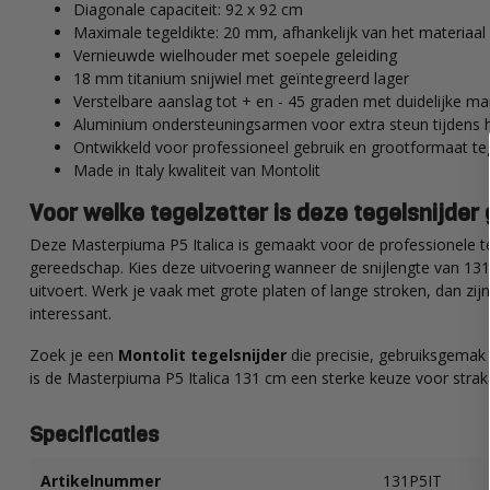
Diagonale capaciteit: 92 x 92 cm
Maximale tegeldikte: 20 mm, afhankelijk van het materiaal
Vernieuwde wielhouder met soepele geleiding
18 mm titanium snijwiel met geïntegreerd lager
Verstelbare aanslag tot + en - 45 graden met duidelijke ma
Aluminium ondersteuningsarmen voor extra steun tijdens h
Ontwikkeld voor professioneel gebruik en grootformaat te
Made in Italy kwaliteit van Montolit
Voor welke tegelzetter is deze tegelsnijder
Deze Masterpiuma P5 Italica is gemaakt voor de professionele teg
gereedschap. Kies deze uitvoering wanneer de snijlengte van 131
uitvoert. Werk je vaak met grote platen of lange stroken, dan zij
interessant.
Zoek je een
Montolit tegelsnijder
die precisie, gebruiksgemak
is de Masterpiuma P5 Italica 131 cm een sterke keuze voor strak
Specificaties
Artikelnummer
131P5IT