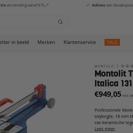
tis
verzending vanaf €75,-*
Advies
van devakspecia
etter in beeld
Merken
Klantenservice
SALE
MONTOLIT
Montolit 
Italica 13
€949,05
Incl. 
Professionele Monto
snijlengte, 18 mm t
van keramische tege
Lees meer
.