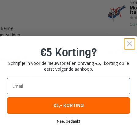
MO
Mo
Ita
Op 
rkering
et snijden
MO
gelwerk
Mo
€5 Korting?
Ita
 geschikt?
Op 
Schrijf je in voor de nieuwsbrief en ontvang €5,- korting op je
elzetter die dagelijks vertrouwt op zijn
eerst volgende aankoop.
 cm past bij het tegelwerk dat je het meest
Email
n vooral de langere modellen uit deze serie
 en professionele bouwkwaliteit combineert? Dan
€5,- KORTING
 tegelwerk op hoog niveau.
Nee, bedankt