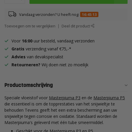
Vandaag verzonden? U heeft nog:
16:45:12
Toevoegen om te vergelijken
Deel dit product
Voor
16:00
uur besteld, vandaag verzonden
Gratis
verzending vanaf €75,-*
Advies
van devakspecialist
Retourneren?
Wij doen niet zo moeilijk
Productomschrijving
Speciale vloeistof voor
Masterpiuma P3
en de
Masterpiuma P5
die essentieel is om de topprestaties van het snijwieltje te
behouden Tevens geeft het een extra bescherming aan uw
snijwieltje tegen corrosie en oxidatie. Standaard worden de
Masterpiuma's geleverd met één tube smeermiddel.
Geschikt voor de Masterpiuma P3 en P5