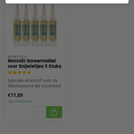
MONTOLIT
Montolit Smeermiddel
voor Snijwieltjes 5 Stuks
Speciale vloeistof voor de
Masterpiuma die essentieel
is om de topprestaties va...
€11,89
Op voorraad