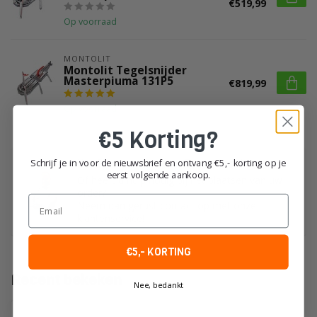
€519,99
Op voorraad
MONTOLIT
Montolit Tegelsnijder
Masterpiuma 131P5
€819,99
Op voorraad
€5 Korting?
Schrijf je in voor de nieuwsbrief en ontvang €5,- korting op je
Heeft u vragen over dit product?
eerst volgende aankoop.
Of heeft u hulp nodig bij het plaatsen van uw
order?
Email
Neem dan gerust contact op met onze
klantenservice!
€5,- KORTING
Recent bekeken
Nee, bedankt