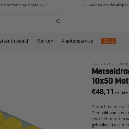
tis
verzending vanaf €75,-*
Advies
van devakspecia
etter in beeld
Merken
Klantenservice
SALE
SUPER PROF
Metseldra
10x50 Met
€48,11
Incl. btw
Gevlochten metseldra
Gemaakt van sterk 
voor het uitzetten v
gebruiken.
Lees me