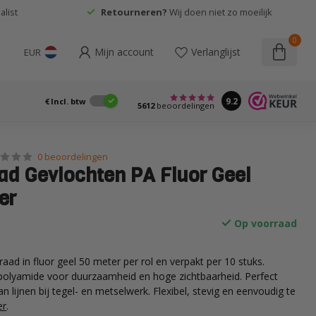
list
Retourneren?
Wij doen niet zo moeilijk
0
Mijn account
Verlanglijst
EUR
9.2
€
Incl. btw
5612
beoordelingen
0 beoordelingen
ad Gevlochten PA Fluor Geel
er
Op voorraad
ad in fluor geel 50 meter per rol en verpakt per 10 stuks.
polyamide voor duurzaamheid en hoge zichtbaarheid. Perfect
an lijnen bij tegel- en metselwerk. Flexibel, stevig en eenvoudig te
er
.