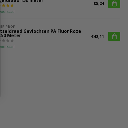
geldraad 150 meter
€5,24
voorraad
ER PROF
tseldraad Gevlochten PA Fluor Roze
x50 Meter
€48,11
voorraad