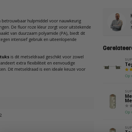
en betrouwbaar hulpmiddel voor nauwkeurig
ngen. De fluor roze kleur zorgt voor uitstekende
Gemaakt van duurzaam polyamide (PA), biedt dit
 tegen intensief gebruik en uiteenlopende
Gerelateer
stuks
is dit metseldraad geschikt voor zowel
SUP
ndeert extra flexibiliteit en eenvoudige
Te
kken. Dit metseldraad is een ideale keuze voor
Op 
SUP
Me
Me
Op 
2
SUP