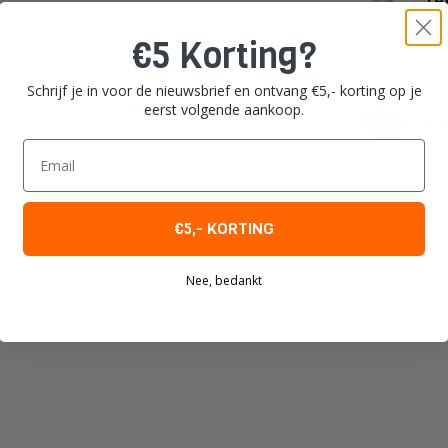
Te
€5 Korting?
Op 
Schrijf je in voor de nieuwsbrief en ontvang €5,- korting op je
SUP
Je beoordeling toevoegen
Me
eerst volgende aankoop.
10
Email
Op 
€5,- KORTING
Nee, bedankt