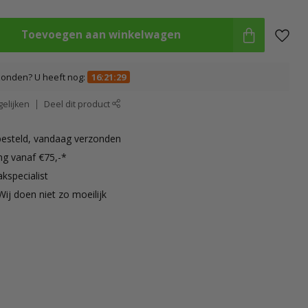
Toevoegen aan winkelwagen
zonden? U heeft nog:
16:21:29
elijken
Deel dit product
besteld, vandaag verzonden
ng vanaf €75,-*
kspecialist
Wij doen niet zo moeilijk