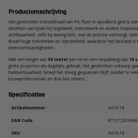
Productomschrijving
Het gevlochten metseldraad van PA Fluor in opvallend geel is e
uitzetten van lijnen bij tegelwerk, metselwerk en andere toepassi
zichtbaarheid, zelfs bij weinig licht, wat de precisie verhoogt. 
draad hoge treksterkte en slijtvastheid, waardoor het bestand is
weersomstandigheden.
Met een lengte van
50 meter
per rol en een verpakking van
10 
grote projecten als dagelijks gebruik. Het gevlochten ontwerp gara
hanteerbaarheid, terwijl het stevig gespannen blijft zonder te re
bouwprofessionals en doe-het-zelvers.
Specificaties
Artikelnummer
4.019.18
EAN Code
871212303496
SKU
4.019.18