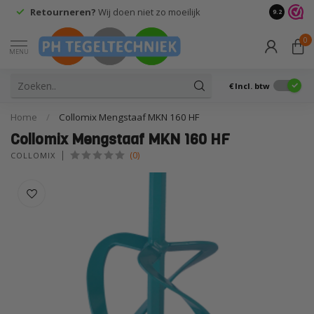
Retourneren?
Wij doen niet zo moeilijk
9.2
0
MENU
€
Incl. btw
Home
/
Collomix Mengstaaf MKN 160 HF
Collomix Mengstaaf MKN 160 HF
(0)
COLLOMIX