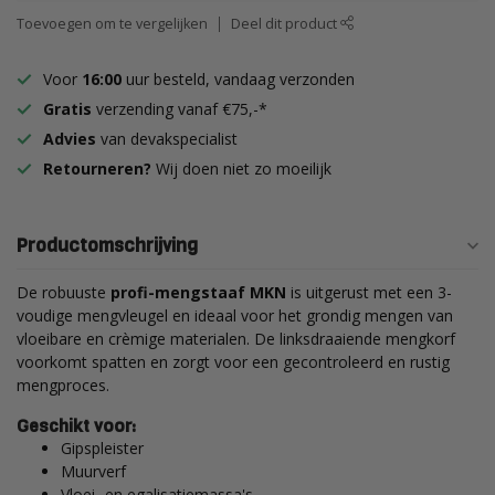
Toevoegen om te vergelijken
Deel dit product
Voor
16:00
uur besteld, vandaag verzonden
Gratis
verzending vanaf €75,-*
Advies
van devakspecialist
Retourneren?
Wij doen niet zo moeilijk
Productomschrijving
De robuuste
profi-mengstaaf MKN
is uitgerust met een 3-
voudige mengvleugel en ideaal voor het grondig mengen van
vloeibare en crèmige materialen. De linksdraaiende mengkorf
voorkomt spatten en zorgt voor een gecontroleerd en rustig
mengproces.
Geschikt voor:
Gipspleister
Muurverf
Vloei- en egalisatiemassa's