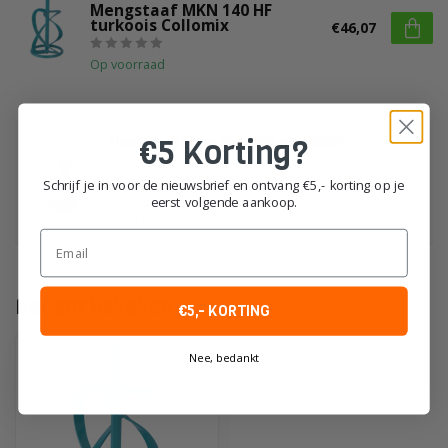
Mengstaaf MKN 140 HF
turkoois Collomix
€46,07
Op voorraad
€5 Korting?
Heeft u vragen over dit product?
Of heeft u hulp nodig bij het plaatsen van uw
order?
Schrijf je in voor de nieuwsbrief en ontvang €5,- korting op je
Neem dan gerust contact op met onze
eerst volgende aankoop.
klantenservice!
Email
Recent bekeken
€5,- KORTING
Nee, bedankt