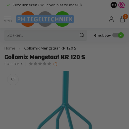
Retourneren?
Wij doen niet zo moeilijk
9.2
0
MENU
€
Incl. btw
Home
/
Collomix Mengstaaf KR 120 S
Collomix Mengstaaf KR 120 S
(0)
COLLOMIX