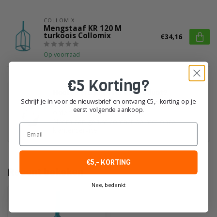
COLLOMIX
Mengstaaf KR 120 M
turkoois Collomix
€34,16
Op voorraad
€5 Korting?
Heeft u vragen over dit product?
Schrijf je in voor de nieuwsbrief en ontvang €5,- korting op je
Of heeft u hulp nodig bij het plaatsen van uw
eerst volgende aankoop.
order?
Neem dan gerust contact op met onze
Email
klantenservice!
€5,- KORTING
Recent bekeken
Nee, bedankt