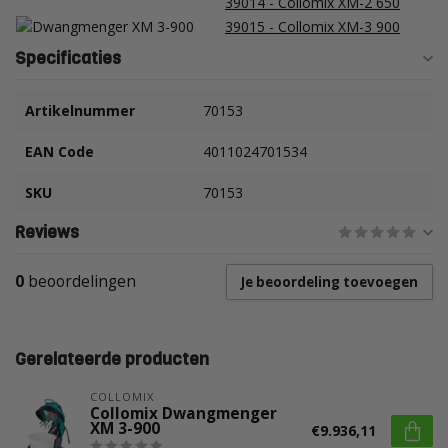
39014 - Collomix XM-2 650
39015 - Collomix XM-3 900
Specificaties
Artikelnummer
70153
EAN Code
4011024701534
SKU
70153
Reviews
0
beoordelingen
Je beoordeling toevoegen
Gerelateerde producten
COLLOMIX
Collomix Dwangmenger
XM 3-900
€9.936,11