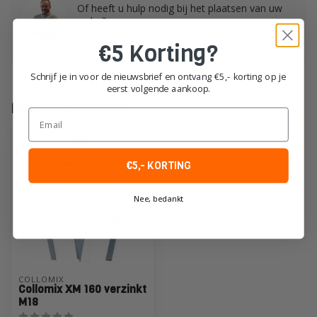
Of heeft u hulp nodig bij het plaatsen van uw
order?
Neem dan gerust contact op met onze
€5 Korting?
klantenservice!
Schrijf je in voor de nieuwsbrief en ontvang €5,- korting op je
eerst volgende aankoop.
Recent bekeken
Email
€5,- KORTING
Nee, bedankt
COLLOMIX
Collomix XM 160 verzinkt
M18