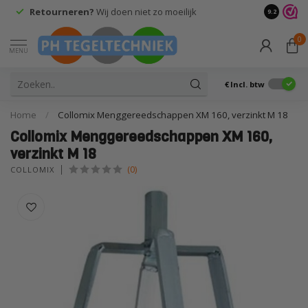
Retourneren?
Wij doen niet zo moeilijk
9.2
0
MENU
€
Incl. btw
Home
/
Collomix Menggereedschappen XM 160, verzinkt M 18
Collomix Menggereedschappen XM 160,
verzinkt M 18
(0)
COLLOMIX