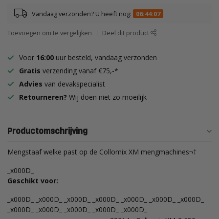
Vandaag verzonden? U heeft nog:
06:44:06
Toevoegen om te vergelijken
Deel dit product
Voor
16:00
uur besteld, vandaag verzonden
Gratis
verzending vanaf €75,-*
Advies
van devakspecialist
Retourneren?
Wij doen niet zo moeilijk
Productomschrijving
Mengstaaf welke past op de Collomix XM mengmachines¬†
_x000D_
Geschikt voor:
_x000D_ _x000D_ _x000D_ _x000D_ _x000D_ _x000D_ _x000D_
_x000D_ _x000D_ _x000D_ _x000D_ _x000D_