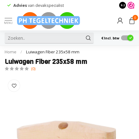
Advies
van devakspecialist
Retourne
9.2
0
MENU
€
Incl. btw
Home
/
Luiwagen Fiber 235x58 mm
Luiwagen Fiber 235x58 mm
(0)