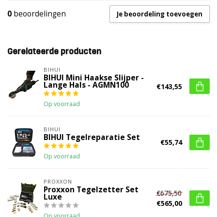
0
beoordelingen
Je beoordeling toevoegen
Gerelateerde producten
BIHUI
BIHUI Mini Haakse Slijper -
Lange Hals - AGMN100
€143,55
Op voorraad
BIHUI
BIHUI Tegelreparatie Set
€55,74
Op voorraad
PROXXON
Proxxon Tegelzetter Set
€675,50
Luxe
€565,00
Op voorraad