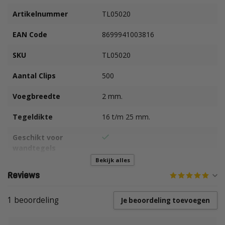
Artikelnummer
TL05020
EAN Code
8699941003816
SKU
TL05020
Aantal Clips
500
Voegbreedte
2 mm.
Tegeldikte
16 t/m 25 mm.
Geschikt voor
wandtegels
Bekijk alles
Geschikt voor
Reviews
vloertegels
1 beoordeling
Je beoordeling toevoegen