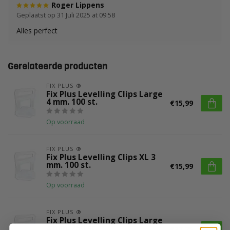
Roger Lippens
Geplaatst op 31 Juli 2025 at 09:58
Alles perfect
Gerelateerde producten
FIX PLUS ®
Fix Plus Levelling Clips Large
4 mm. 100 st.
€15,99
Op voorraad
FIX PLUS ®
Fix Plus Levelling Clips XL 3
mm. 100 st.
€15,99
Op voorraad
FIX PLUS ®
Fix Plus Levelling Clips Large
4 mm. 250 st.
€37,25