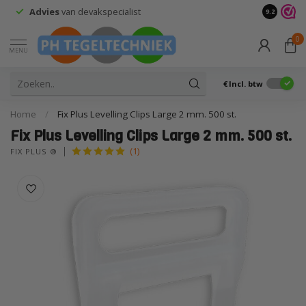
Advies
van devakspecialist
Retourne
9.2
0
MENU
€
Incl. btw
Home
/
Fix Plus Levelling Clips Large 2 mm. 500 st.
Fix Plus Levelling Clips Large 2 mm. 500 st.
(1)
FIX PLUS ®