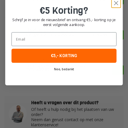
€5 Korting?
Op voorraad
Schrijf je in voor de nieuwsbrief en ontvang €5,- korting op je
eerst volgende aankoop.
FIX PLUS ®
Fix Plus Levelling Clips
Large 1,5 mm. 2000 st.
Email
€154,99
Op voorraad
€5,- KORTING
FIX PLUS ®
Fix Plus Levelling Clips XL 3
mm. 250 st.
Nee, bedankt
€37,25
Op voorraad
Heeft u vragen over dit product?
Of heeft u hulp nodig bij het plaatsen van uw
order?
Neem dan gerust contact op met onze
klantenservice!