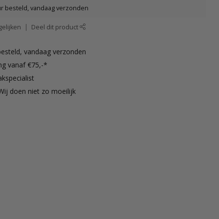
ur besteld, vandaag verzonden
elijken
Deel dit product
besteld, vandaag verzonden
ng vanaf €75,-*
kspecialist
Wij doen niet zo moeilijk