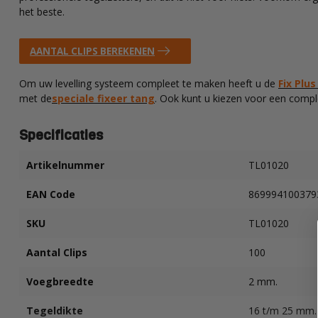
het beste.
AANTAL CLIPS BEREKENEN
Om uw levelling systeem compleet te maken heeft u de
Fix Plu
met de
speciale fixeer tang
. Ook kunt u kiezen voor een comp
Specificaties
Artikelnummer
TL01020
EAN Code
869994100379
SKU
TL01020
Aantal Clips
100
Voegbreedte
2 mm.
Tegeldikte
16 t/m 25 mm.