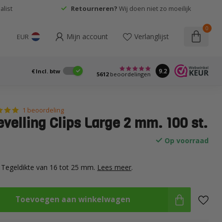
list
Retourneren?
Wij doen niet zo moeilijk
0
Mijn account
Verlanglijst
EUR
9.2
€
Incl. btw
5612
beoordelingen
1 beoordeling
evelling Clips Large 2 mm. 100 st.
Op voorraad
Tegeldikte van 16 tot 25 mm.
Lees meer
.
Toevoegen aan winkelwagen