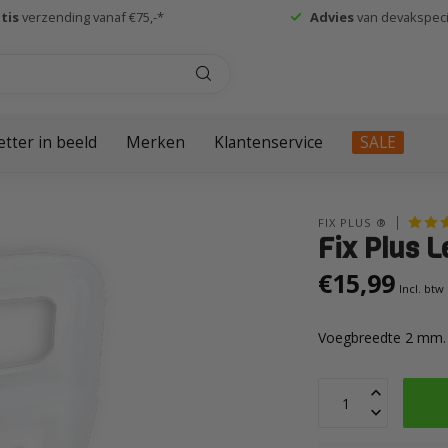
tis
verzending vanaf €75,-*
Advies
van devakspecia
etter in beeld
Merken
Klantenservice
SALE
FIX PLUS ®
Fix Plus L
€15,99
Incl. btw
Voegbreedte 2 mm. 