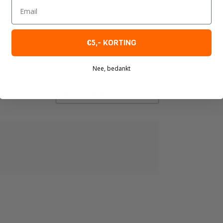
Email
€5,- KORTING
Nee, bedankt
Je beoordeling toevoegen