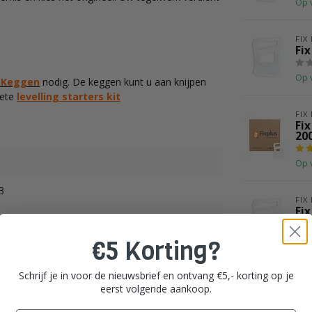
Op 
FIX
Fix
Op 
s
Keggen
nodig. De keggen kunt u aan knijpen
lete
levelling starters kit
FIX
Fix
200
Op 
3
FIX
Fix
Op 
€5 Korting?
Schrijf je in voor de nieuwsbrief en ontvang €5,- korting op je
eerst volgende aankoop.