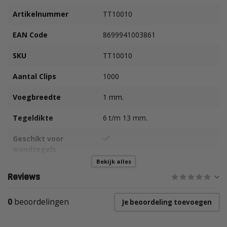
Artikelnummer
TT10010
EAN Code
8699941003861
SKU
TT10010
Aantal Clips
1000
Voegbreedte
1 mm.
Tegeldikte
6 t/m 13 mm.
Geschikt voor
wandtegels
Bekijk alles
Geschikt voor
Reviews
vloertegels
0
beoordelingen
Je beoordeling toevoegen