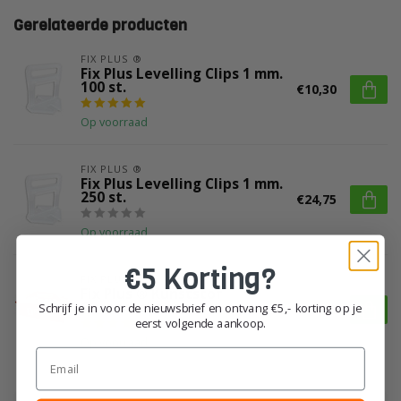
Gerelateerde producten
FIX PLUS ®
Fix Plus Levelling Clips 1 mm.
100 st.
€10,30
Op voorraad
FIX PLUS ®
Fix Plus Levelling Clips 1 mm.
250 st.
€24,75
Op voorraad
€5 Korting?
FIX PLUS ®
Fix Plus ® Kunststof
Gereedschapsbak
Schrijf je in voor de nieuwsbrief en ontvang €5,- korting op je
€11,22
eerst volgende aankoop.
Op voorraad
Email