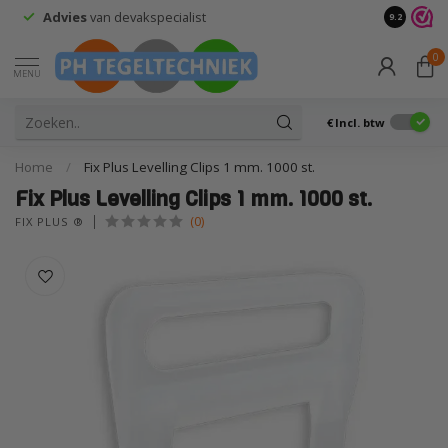
Retourneren?
Wij doen niet zo moeilijk
9.2
0
MENU
€
Incl. btw
Home
/
Fix Plus Levelling Clips 1 mm. 1000 st.
Fix Plus Levelling Clips 1 mm. 1000 st.
(0)
FIX PLUS ®