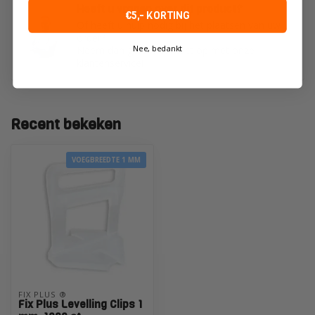
Heeft u vragen over dit product?
€5,- KORTING
Of heeft u hulp nodig bij het plaatsen van uw
order?
Nee, bedankt
Neem dan gerust contact op met onze
klantenservice!
Recent bekeken
VOEGBREEDTE 1 MM
FIX PLUS ®
Fix Plus Levelling Clips 1