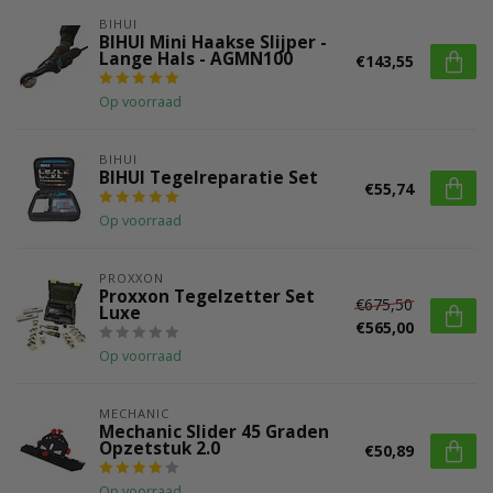
BIHUI
BIHUI Mini Haakse Slijper -
Lange Hals - AGMN100
€143,55
Op voorraad
BIHUI
BIHUI Tegelreparatie Set
€55,74
Op voorraad
PROXXON
Proxxon Tegelzetter Set
€675,50
Luxe
€565,00
Op voorraad
MECHANIC
Mechanic Slider 45 Graden
Opzetstuk 2.0
€50,89
Op voorraad