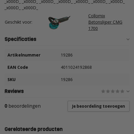
_x000D_ _x000D_ _x000D_ _x000D_ _x000D_ _x000D_ _x000D_
_x000D_ _x000D_
Collomix
Geschikt voor:
Betonslijper CMG
1700
Specificaties
Artikelnummer
19286
EAN Code
4011024192868
SKU
19286
Reviews
0
beoordelingen
Je beoordeling toevoegen
Gerelateerde producten