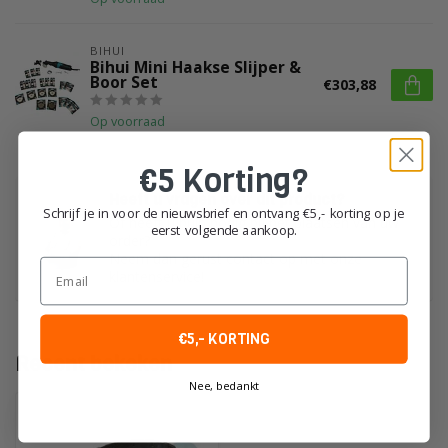
BIHUI
Bihui Mini Haakse Slijper &
Boor Set
€303,88
Op voorraad
€5 Korting?
Heeft u vragen over dit product?
Schrijf je in voor de nieuwsbrief en ontvang €5,- korting op je
Of heeft u hulp nodig bij het plaatsen van uw
eerst volgende aankoop.
order?
Neem dan gerust contact op met onze
Email
klantenservice!
€5,- KORTING
Recent bekeken
Nee, bedankt