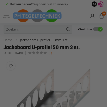
Retourneren?
Wij doen niet zo moeilijk
9.2
0
MENU
€
Incl. btw
Home
/
Jackoboard U-profiel 50 mm 3 st.
Jackoboard U-profiel 50 mm 3 st.
(0)
JACKOBOARD