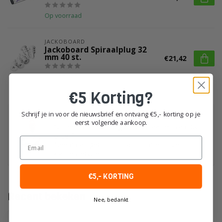
Op voorraad
JACKOBOARD
Jackoboard Spiraalplug 32
mm 40 st.
€21,42
Op voorraad
€5 Korting?
Schrijf je in voor de nieuwsbrief en ontvang €5,- korting op je
Heeft u vragen over dit product?
eerst volgende aankoop.
Of heeft u hulp nodig bij het plaatsen van uw
order?
Email
Neem dan gerust contact op met onze
klantenservice!
€5,- KORTING
Recent bekeken
Nee, bedankt