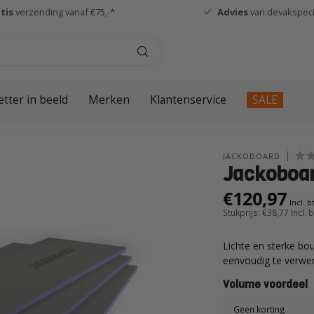
tis
verzending vanaf €75,-*
Advies
van devakspecia
etter in beeld
Merken
Klantenservice
SALE
JACKOBOARD
Jackoboa
€120,97
Incl. 
Stukprijs: €38,77
Incl. 
Lichte en sterke bo
eenvoudig te verwe
Volume voordeel
Geen korting