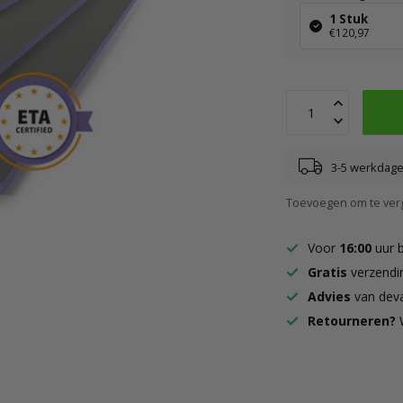
1 Stuk
€120,97
3-5 werkdagen
Toevoegen om te verg
Voor
16:00
uur 
Gratis
verzendi
Advies
van deva
Retourneren?