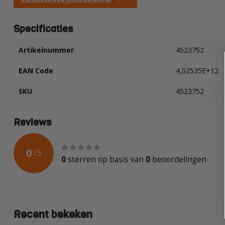
Specificaties
Artikelnummer
4523752
EAN Code
4,02535E+12
SKU
4523752
Reviews
0
/
5
0
sterren op basis van
0
beoordelingen
Recent bekeken