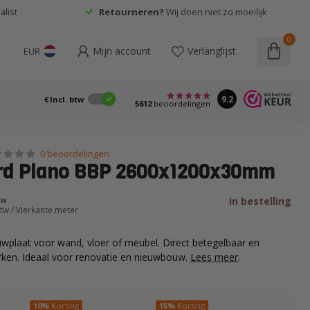
list
Retourneren?
Wij doen niet zo moeilijk
0
Mijn account
Verlanglijst
EUR
9.2
€
Incl. btw
5612
beoordelingen
0 beoordelingen
rd Plano BBP 2600x1200x30mm
In bestelling
btw
btw
/ Vierkante meter
uwplaat voor wand, vloer of meubel. Direct betegelbaar en
rken. Ideaal voor renovatie en nieuwbouw.
Lees meer
.
10%
Korting
15%
Korting