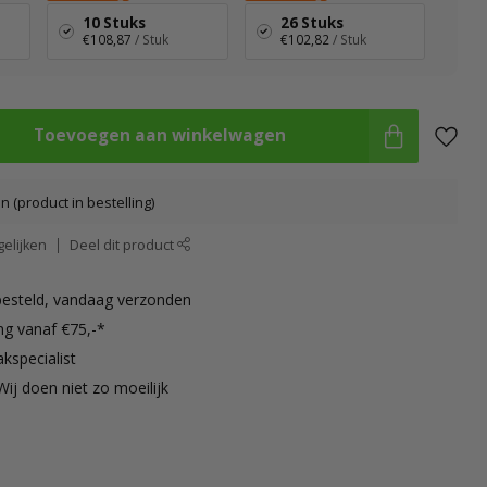
10 Stuks
26 Stuks
€108,87
/ Stuk
€102,82
/ Stuk
Toevoegen aan winkelwagen
 (product in bestelling)
elijken
Deel dit product
besteld, vandaag verzonden
ng vanaf €75,-*
kspecialist
Wij doen niet zo moeilijk