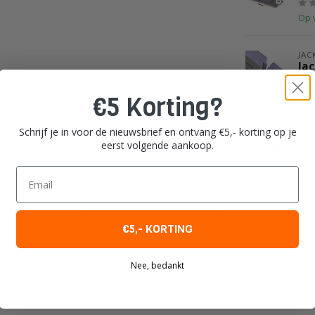
Op 
JA
Ja
Op 
€5 Korting?
Schrijf je in voor de nieuwsbrief en ontvang €5,- korting op je
JA
Ja
eerst volgende aankoop.
Op 
Email
Je beoordeling toevoegen
€5,- KORTING
Nee, bedankt