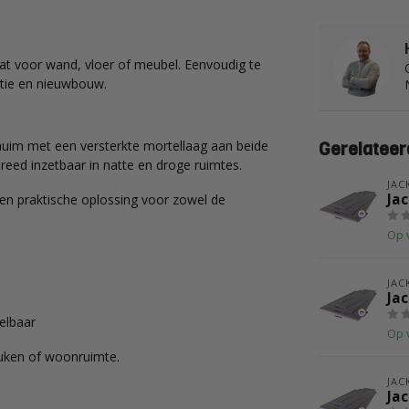
at voor wand, vloer of meubel. Eenvoudig te
atie en nieuwbouw.
uim met een versterkte mortellaag aan beide
Gerelateer
reed inzetbaar in natte en droge ruimtes.
JA
Ja
Een praktische oplossing voor zowel de
Op 
JA
Ja
elbaar
Op 
uken of woonruimte.
JA
Ja