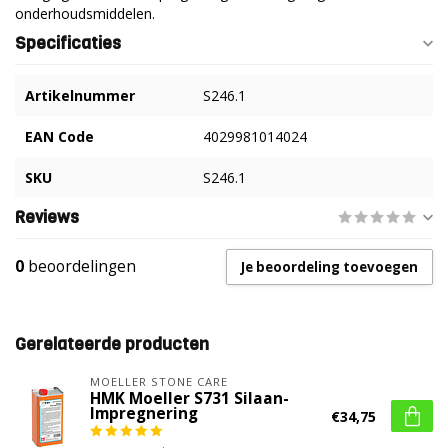
onderhoudsmiddelen.
Specificaties
Artikelnummer
S246.1
EAN Code
4029981014024
SKU
S246.1
Reviews
0
beoordelingen
Je beoordeling toevoegen
Gerelateerde producten
MOELLER STONE CARE
HMK Moeller S731 Silaan-
Impregnering
€34,75