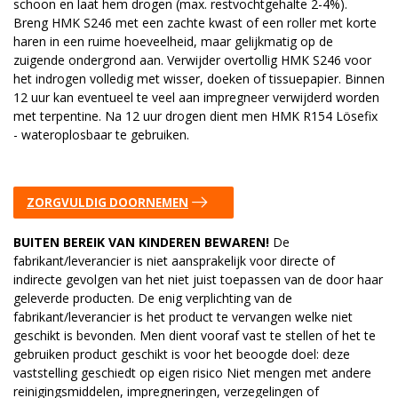
schoon en laat hem drogen (max. restvochtgehalte 2-4%).
Breng HMK S246 met een zachte kwast of een roller met korte
haren in een ruime hoeveelheid, maar gelijkmatig op de
zuigende ondergrond aan. Verwijder overtollig HMK S246 voor
het indrogen volledig met wisser, doeken of tissuepapier. Binnen
12 uur kan eventueel te veel aan impregneer verwijderd worden
met terpentine. Na 12 uur drogen dient men HMK R154 Lösefix
- wateroplosbaar te gebruiken.
ZORGVULDIG DOORNEMEN
BUITEN BEREIK VAN KINDEREN BEWAREN!
De
fabrikant/leverancier is niet aansprakelijk voor directe of
indirecte gevolgen van het niet juist toepassen van de door haar
geleverde producten. De enig verplichting van de
fabrikant/leverancier is het product te vervangen welke niet
geschikt is bevonden. Men dient vooraf vast te stellen of het te
gebruiken product geschikt is voor het beoogde doel: deze
vaststelling geschiedt op eigen risico Niet mengen met andere
reinigingsmiddelen, impregneringen, verzegelingen of