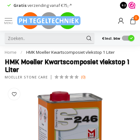
Gratis
verzending vanaf €75,-*
Advies
van
9.2
0
MENU
€
Incl. btw
Home
/
HMK Moeller Kwartscomposiet vlekstop 1 Liter
HMK Moeller Kwartscomposiet vlekstop 1
Liter
(0)
MOELLER STONE CARE