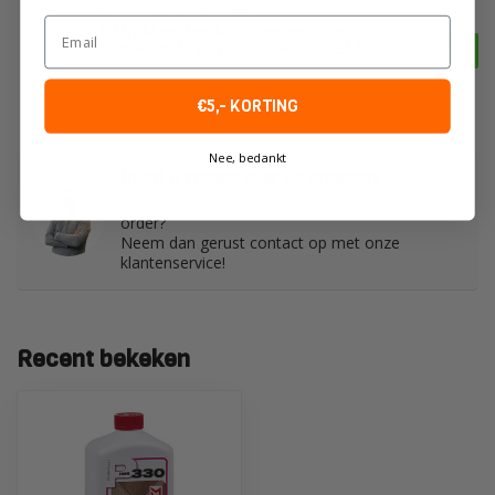
MOELLER STONE CARE
Email
HMK Moeller Microvezeldoek
40x40cm blauw - SCRATCHLESS
€6,14
Op voorraad
€5,- KORTING
Nee, bedankt
Heeft u vragen over dit product?
Of heeft u hulp nodig bij het plaatsen van uw
order?
Neem dan gerust contact op met onze
klantenservice!
Recent bekeken