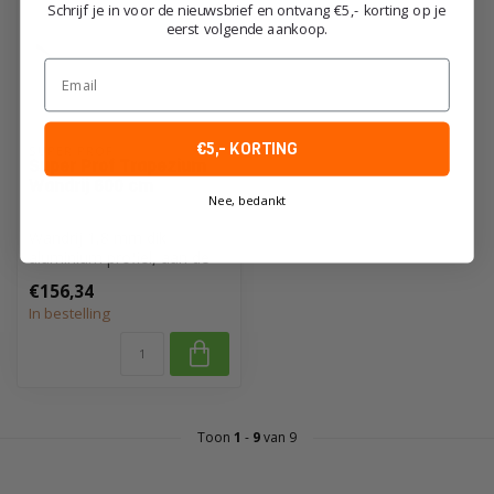
Schrijf je in voor de nieuwsbrief en ontvang €5,- korting op je
eerst volgende aankoop.
Email
€5,- KORTING
SUPER PROF
Super Prof Trapezium
Wandrij 600 cm
Nee, bedankt
Wandrij 1,8 mm dik
aluminium profiel, aan de
meskant verdikt
€156,34
In bestelling
Toon
1
-
9
van 9