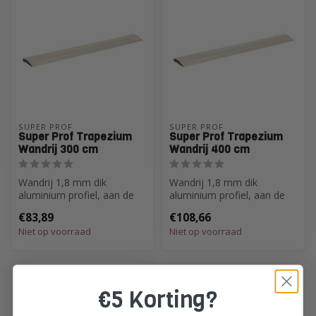
SUPER PROF
SUPER PROF
Super Prof Trapezium
Super Prof Trapezium
Wandrij 300 cm
Wandrij 400 cm
Wandrij 1,8 mm dik
Wandrij 1,8 mm dik
aluminium profiel, aan de
aluminium profiel, aan de
meskant verdikt
meskant verdikt
€83,89
€108,66
Niet op voorraad
Niet op voorraad
€5 Korting?