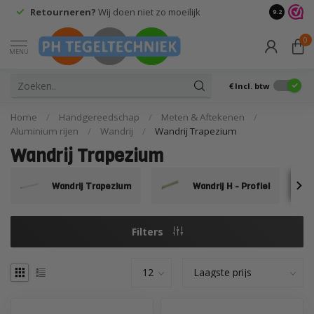
Retourneren?
Wij doen niet zo moeilijk
9.2
0
MENU
€
Incl. btw
Home
/
Handgereedschap
/
Meten & Aftekenen
/
Aluminium rijen
/
Wandrij
/
Wandrij Trapezium
Wandrij Trapezium
Wandrij Trapezium
Wandrij H - Profiel
Filters