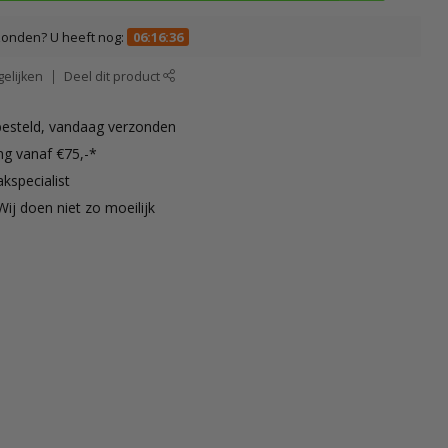
zonden? U heeft nog:
06:16:35
elijken
Deel dit product
besteld, vandaag verzonden
ng vanaf €75,-*
kspecialist
Wij doen niet zo moeilijk