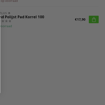
t op voorraad
 PLUS ®
d Polijst Pad Korrel 100
€17,90
voorraad