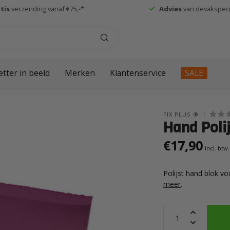
tis
verzending vanaf €75,-*
Advies
van devakspecia
etter in beeld
Merken
Klantenservice
SALE
FIX PLUS ®
Hand Polij
€17,90
Incl. btw
Polijst hand blok v
meer
.