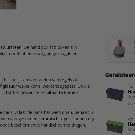
atuursteen. De hand polijst blokken zijn
olijst oneffenheden weg bij gezaagde en
Gerelateer
 het polijsten van randen van tegels of
of glazuur welke korrel wordt toegepast. Ook is
FIX
Han
els, tot het gewenste resultaat te komen.
Op 
 de pads. U laat de pads het werk doen. Behaalt u
Randen van gesneden keramisch tegels kunnen erg
FIX
Han
en goede beschermende handschoen te dragen.