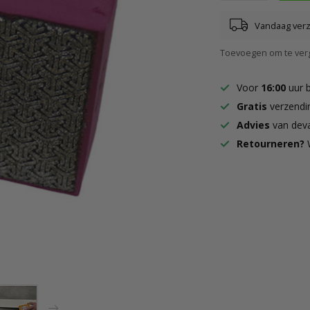
Vandaag ver
Toevoegen om te verg
Voor
16:00
uur 
Gratis
verzendi
Advies
van deva
Retourneren?