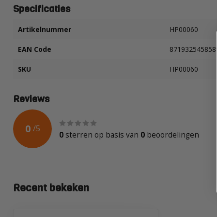
Specificaties
Artikelnummer
HP00060
EAN Code
871932545858
SKU
HP00060
Reviews
0
/
5
0
sterren op basis van
0
beoordelingen
Recent bekeken