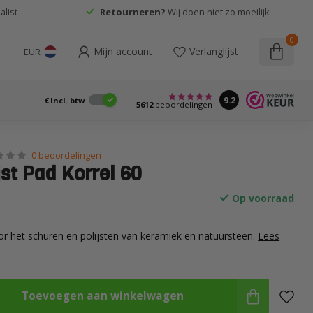
list
Retourneren?
Wij doen niet zo moeilijk
0
Mijn account
Verlanglijst
EUR
9.2
€
Incl. btw
5612
beoordelingen
0 beoordelingen
st Pad Korrel 60
Op voorraad
oor het schuren en polijsten van keramiek en natuursteen.
Lees
Toevoegen aan winkelwagen