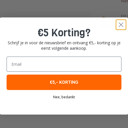
Nie
FIX
Han
€5 Korting?
9
Op 
Schrijf je in voor de nieuwsbrief en ontvang €5,- korting op je
eerst volgende aankoop.
Email
Je beoordeling toevoegen
€5,- KORTING
Nee, bedankt