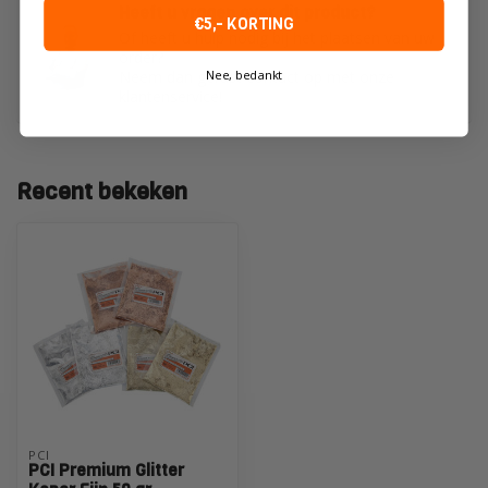
Heeft u vragen over dit product?
€5,- KORTING
Of heeft u hulp nodig bij het plaatsen van uw
order?
Nee, bedankt
Neem dan gerust contact op met onze
klantenservice!
Recent bekeken
PCI
PCI Premium Glitter