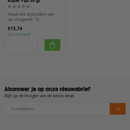
Koper Fijn 50 gr
Maak iets bijzonders van
uw voegwerk. Te
combineren met de
€15,74
voegmiddelen van PCI.
Op voorraad
Abonneer je op onze nieuwsbrief
Blijf op de hoogte van de beste deals