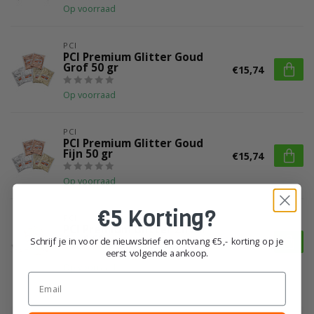
Op voorraad
PCI
PCI Premium Glitter Goud
Grof 50 gr
€15,74
Op voorraad
PCI
PCI Premium Glitter Goud
Fijn 50 gr
€15,74
Op voorraad
€5 Korting?
PCI
PCI Premium Glitter Zilver
Grof 50 gr
Schrijf je in voor de nieuwsbrief en ontvang €5,- korting op je
€15,43
eerst volgende aankoop.
Op voorraad
Email