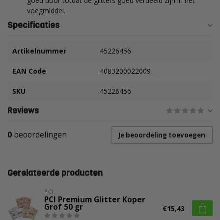
goed door totdat de glitters goed verdeeld zijn in het
voegmiddel.
Specificaties
Artikelnummer
45226456
EAN Code
4083200022009
SKU
45226456
Reviews
0
beoordelingen
Je beoordeling toevoegen
Gerelateerde producten
PCI
PCI Premium Glitter Koper
Grof 50 gr
€15,43