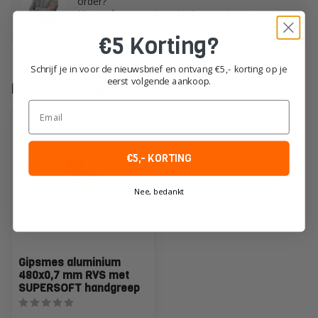
order?
Neem dan gerust contact op met onze
klantenservice!
€5 Korting?
Schrijf je in voor de nieuwsbrief en ontvang €5,- korting op je
eerst volgende aankoop.
Recent bekeken
Email
€5,- KORTING
Nee, bedankt
Gipsmes aluminium
480x0,7 mm RVS met
SUPERSOFT handgreep