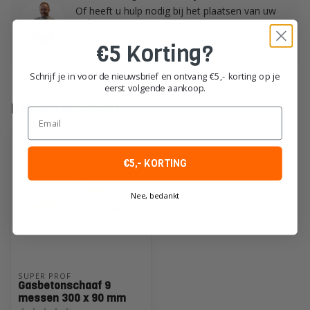
Of heeft u hulp nodig bij het plaatsen van uw
order?
Neem dan gerust contact op met onze
€5 Korting?
klantenservice!
Schrijf je in voor de nieuwsbrief en ontvang €5,- korting op je
eerst volgende aankoop.
Recent bekeken
Email
€5,- KORTING
Nee, bedankt
SUPER PROF
Gasbetonschaaf 9
messen 300 x 90 mm