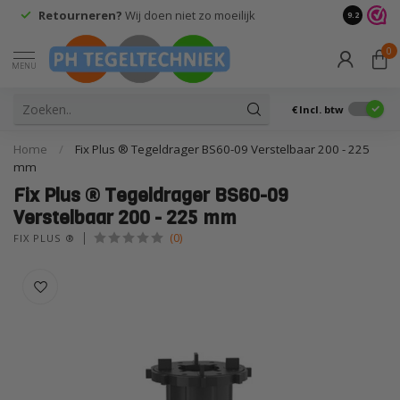
Retourneren?
Wij doen niet zo moeilijk
9.2
0
MENU
€
Incl. btw
Home
/
Fix Plus ® Tegeldrager BS60-09 Verstelbaar 200 - 225
mm
Fix Plus ® Tegeldrager BS60-09
Verstelbaar 200 - 225 mm
(0)
FIX PLUS ®