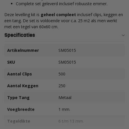
Complete set geleverd inclusief robuuste emmer.
Deze levelling kit is
geheel compleet
inclusief clips, keggen en
een tang. De set is voldoende voor c.a. 25 m2 als men werkt
met een tegel van 60x60 cm.
Specificaties
Artikelnummer
SM05015
SKU
SM05015
Aantal Clips
500
Aantal Keggen
250
Type Tang
Metaal
Voegbreedte
1 mm.
Tegeldikte
6 t/m 13 mm.