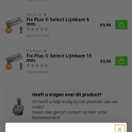
FIX PLUS ®
Fix Plus ® Select Lijmkam 6
mm.
€9,90
Op voorraad
FIX PLUS ®
Fix Plus ® Select Lijmkam 15
mm.
€9,90
Op voorraad
Heeft u vragen over dit product?
Of heeft u hulp nodig bij het plaatsen van uw
order?
Neem dan gerust contact op met onze
klantenservice!