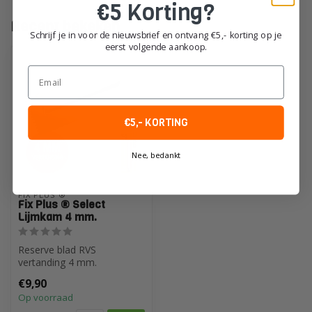
€5 Korting?
Recent bekeken
Schrijf je in voor de nieuwsbrief en ontvang €5,- korting op je
eerst volgende aankoop.
Email
€5,- KORTING
Nee, bedankt
FIX PLUS ®
Fix Plus ® Select
Lijmkam 4 mm.
Reserve blad RVS
vertanding 4 mm.
€9,90
Op voorraad