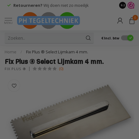
Retourneren?
Wij doen niet zo moeilijk
9.2
0
MENU
€
Incl. btw
Home
/
Fix Plus ® Select Lijmkam 4 mm.
Fix Plus ® Select Lijmkam 4 mm.
(0)
FIX PLUS ®