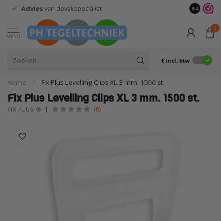
Retourneren?
Wij doen niet zo moeilijk
9.2
0
MENU
€
Incl. btw
Home
/
Fix Plus Levelling Clips XL 3 mm. 1500 st.
Fix Plus Levelling Clips XL 3 mm. 1500 st.
(0)
FIX PLUS ®