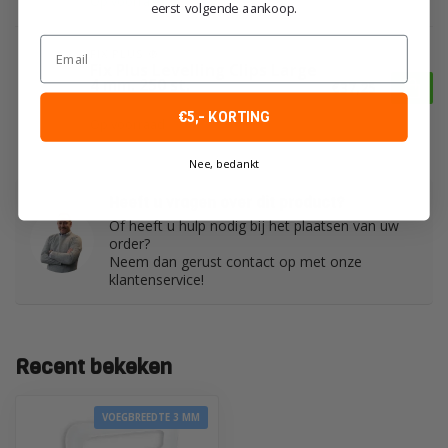
Op voorraad
eerst volgende aankoop.
Email
FIX PLUS ®
Fix Plus Levelling Clips Large
4 mm. 250 st.
€37,25
€5,- KORTING
Op voorraad
Nee, bedankt
Heeft u vragen over dit product?
Of heeft u hulp nodig bij het plaatsen van uw
order?
Neem dan gerust contact op met onze
klantenservice!
Recent bekeken
VOEGBREEDTE 3 MM