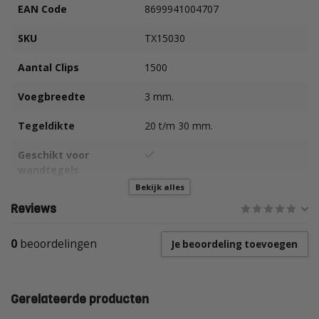
EAN Code
8699941004707
SKU
TX15030
Aantal Clips
1500
Voegbreedte
3 mm.
Tegeldikte
20 t/m 30 mm.
Geschikt voor
wandtegels
Bekijk alles
Geschikt voor
Reviews
vloertegels
0
beoordelingen
Je beoordeling toevoegen
Gerelateerde producten