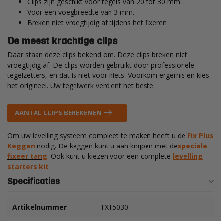
Clips zijn geschikt voor tegels van 20 tot 30 mm.
Voor een voegbreedte van 3 mm.
Breken niet vroegtijdig af tijdens het fixeren
De meest krachtige clips
Daar staan deze clips bekend om. Deze clips breken niet
vroegtijdig af. De clips worden gebruikt door professionele
tegelzetters, en dat is niet voor niets. Voorkom ergernis en kies
het origineel. Uw tegelwerk verdient het beste.
AANTAL CLIPS BEREKENEN
Om uw levelling systeem compleet te maken heeft u de
Fix Plus
Keggen
nodig. De keggen kunt u aan knijpen met de
speciale
fixeer tang
. Ook kunt u kiezen voor een complete
levelling
starters kit
Specificaties
Artikelnummer
TX15030