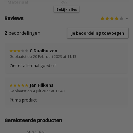
Materiaal
RVS
Bekijk alles
Vorm
"L" Vorm recht (2% afschot)
Reviews
Positie
Links
2
beoordelingen
Je beoordeling toevoegen
C Daalhuizen
Geplaatst op 20 Februari 2023 at 11:13
Ziet er allemaal goed uit
Jan Hilkens
Geplaatst op 4 Juli 2022 at 13:40
Ptima product
Gerelateerde producten
SUBSTRAT