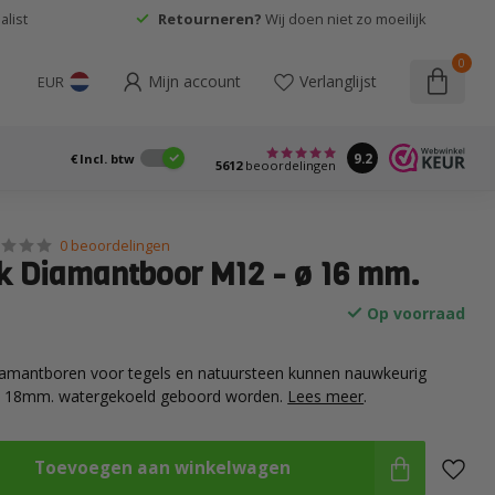
list
Retourneren?
Wij doen niet zo moeilijk
0
Mijn account
Verlanglijst
EUR
9.2
€
Incl. btw
5612
beoordelingen
0 beoordelingen
k Diamantboor M12 - ø 16 mm.
Op voorraad
iamantboren voor tegels en natuursteen kunnen nauwkeurig
ot 18mm. watergekoeld geboord worden.
Lees meer
.
Toevoegen aan winkelwagen