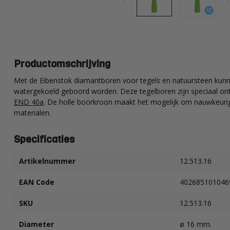
Productomschrijving
Met de Eibenstok diamantboren voor tegels en natuursteen ku
watergekoeld geboord worden. Deze tegelboren zijn speciaal on
END 40a
. De holle boorkroon maakt het mogelijk om nauwkeurig 
materialen.
Specificaties
Artikelnummer
12.513.16
EAN Code
402685101046
SKU
12.513.16
Diameter
ø 16 mm.