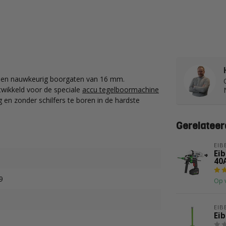
nnen nauwkeurig boorgaten van 16 mm.
twikkeld voor de speciale
accu tegelboormachine
en zonder schilfers te boren in de hardste
Gerelateer
EIB
Ei
40
9
Op 
EIB
Ei