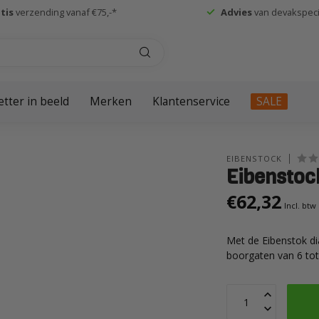
tis
verzending vanaf €75,-*
Advies
van devakspecia
etter in beeld
Merken
Klantenservice
SALE
EIBENSTOCK
Eibenstoc
€62,32
Incl. btw
Met de Eibenstok d
boorgaten van 6 t