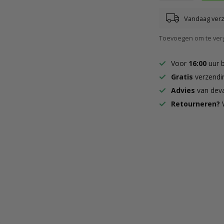
Vandaag ver
Toevoegen om te verg
Voor
16:00
uur 
Gratis
verzendi
Advies
van deva
Retourneren?