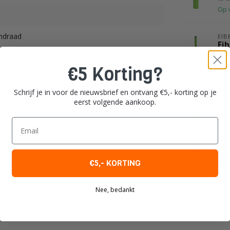
Op 
ndraad
EIB
Ei
.
Op 
€5 Korting?
egels, Natuursteen, Graniet e.d.
Schrijf je in voor de nieuwsbrief en ontvang €5,- korting op je
EIB
Ei
eerst volgende aankoop.
Op 
Email
Je beoordeling toevoegen
EIB
Ei
€5,- KORTING
Op 
Nee, bedankt