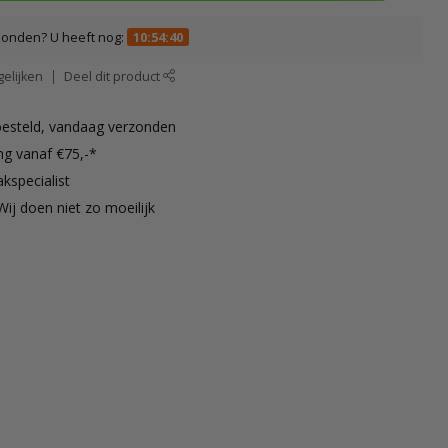
zonden? U heeft nog:
10:54:39
elijken
Deel dit product
besteld, vandaag verzonden
ng vanaf €75,-*
kspecialist
Wij doen niet zo moeilijk