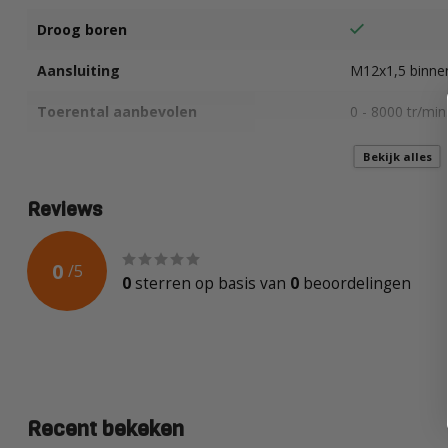
Droog boren
Aansluiting
M12x1,5 binne
Toerental aanbevolen
0 - 8000 tr/min
Geschikt voor
Wand- en Vloert
Bekijk alles
Reviews
0
/
5
0
sterren op basis van
0
beoordelingen
Recent bekeken