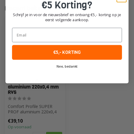
€5 Korting?
Recent bekeken
Schrijf je in voor de nieuwsbrief en ontvang €5,- korting op je
eerst volgende aankoop.
Email
€5,- KORTING
Nee, bedankt
Comfort Profile
aluminium 220x0,4 mm
RVS
Comfort Profile SUPER
PROF aluminium 220x0,4
mm RVS
€39,10
Op voorraad