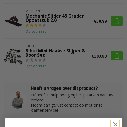
MECHANIC
Mechanic Slider 45 Graden
Opzetstuk 2.0
€50,89
Op voorraad
BIHUI
Bihui Mini Haakse Slijper &
Boor Set
€303,88
Op voorraad
Heeft u vragen over dit product?
Of heeft u hulp nodig bij het plaatsen van uw
order?
Neem dan gerust contact op met onze
klantenservice!