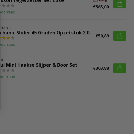
oxxon Tegelzetter Set Luxe
€675,50
€565,00
voorraad
HANIC
chanic Slider 45 Graden Opzetstuk 2.0
€50,89
voorraad
UI
ui Mini Haakse Slijper & Boor Set
€303,88
voorraad