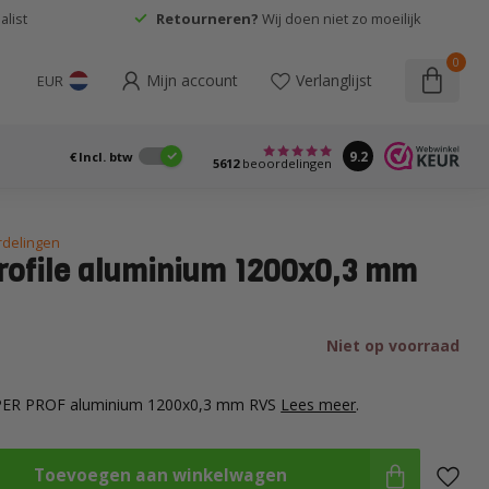
list
Retourneren?
Wij doen niet zo moeilijk
0
Mijn account
Verlanglijst
EUR
9.2
€
Incl. btw
5612
beoordelingen
rdelingen
rofile aluminium 1200x0,3 mm
Niet op voorraad
UPER PROF aluminium 1200x0,3 mm RVS
Lees meer
.
Toevoegen aan winkelwagen