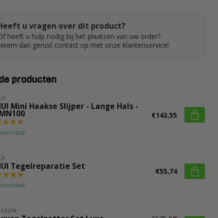
Heeft u vragen over dit product?
Of heeft u hulp nodig bij het plaatsen van uw order?
Neem dan gerust contact op met onze klantenservice!
de producten
UI
UI Mini Haakse Slijper - Lange Hals -
MN100
€143,55
voorraad
UI
HUI Tegelreparatie Set
€55,74
voorraad
OXXON