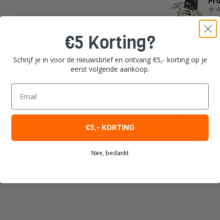
Pr
Op 
€5 Korting?
MEC
Me
Schrijf je in voor de nieuwsbrief en ontvang €5,- korting op je
eerst volgende aankoop.
Op 
Email
BIH
Bih
Op 
€5,- KORTING
Nee, bedankt