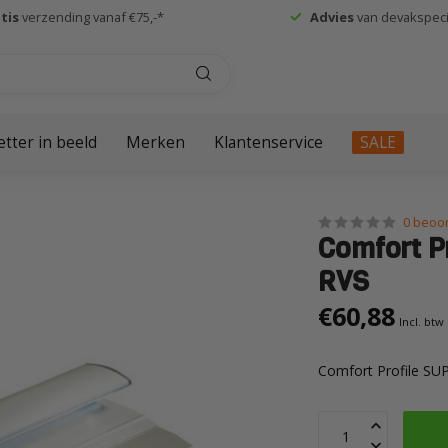
tis
verzending vanaf €75,-*
Advies
van devakspecia
etter in beeld
Merken
Klantenservice
SALE
0 beoo
Comfort P
RVS
€60,88
Incl. btw
Comfort Profile S