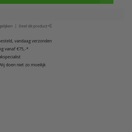
elijken
Deel dit product
besteld, vandaag verzonden
ng vanaf €75,-*
kspecialist
Wij doen niet zo moeilijk