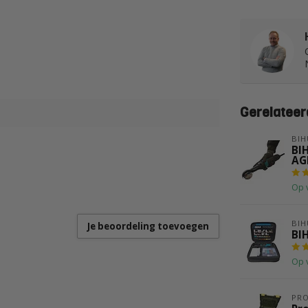
Gerelateer
BIH
BIH
AG
Op 
BIH
Je beoordeling toevoegen
BI
Op 
PR