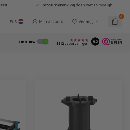
list
Retourneren?
Wij doen niet zo moeilijk
0
Mijn account
Verlanglijst
EUR
9.2
€
Incl. btw
5612
beoordelingen