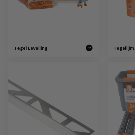
Tegel Levelling
Tegellij