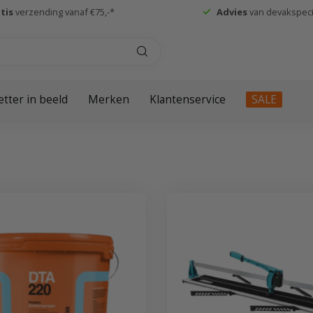
tis
verzending vanaf €75,-*
Advies
van devakspecia
etter in beeld
Merken
Klantenservice
SALE