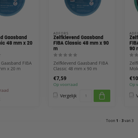
ADFORS
ADF
nd Gaasband
Zelfklevend Gaasband
Zel
sic 48 mm x 20
FIBA Classic 48 mm x 90
FIB
m
90 
d Gaasband FIBA
Zelfklevend Gaasband FIBA
Zelf
 mm x 20 m
Classic 48 mm x 90 m
Mol
€7,59
€10
Op voorraad
Op 
rraad
Vergelijk
V
k
Toon
1
-
3
van 3