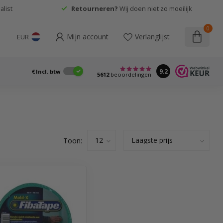
list
Retourneren?
Wij doen niet zo moeilijk
0
Mijn account
Verlanglijst
EUR
9.2
€
Incl. btw
5612
beoordelingen
Toon: