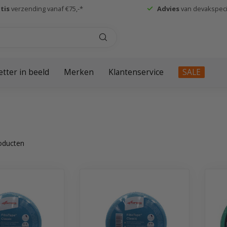
tis
verzending vanaf €75,-*
Advies
van devakspecia
etter in beeld
Merken
Klantenservice
SALE
oducten