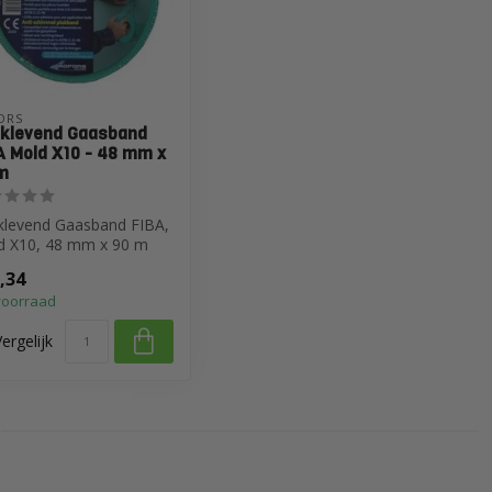
ORS
fklevend Gaasband
A Mold X10 - 48 mm x
m
klevend Gaasband FIBA,
d X10, 48 mm x 90 m
,34
voorraad
ergelijk