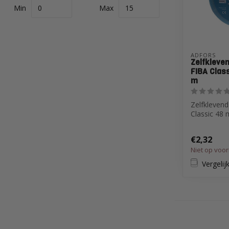
Min
Max
ADFORS
Zelfkleve
FIBA Clas
m
Zelfkleven
Classic 48
€2,32
Niet op voo
Vergelij