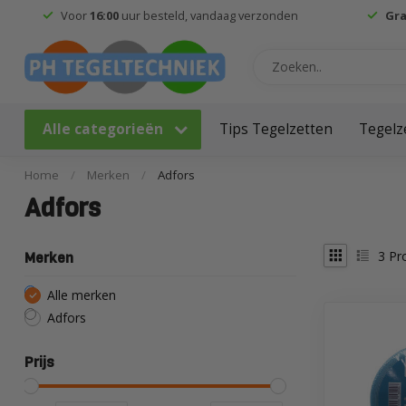
Voor
16:00
uur besteld, vandaag verzonden
Gra
Alle categorieën
Tips Tegelzetten
Tegelz
Home
/
Merken
/
Adfors
Adfors
3
Pr
Merken
Alle merken
Adfors
Prijs