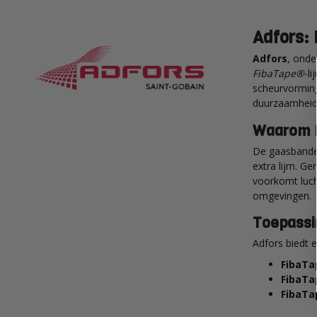
Adfors:
Adfors
, onde
FibaTape®
-l
scheurvorming
duurzaamheid
Waarom K
De gaasbanden
extra lijm. G
voorkomt luch
omgevingen.
Toepassi
Adfors biedt 
FibaTa
FibaTa
FibaTa