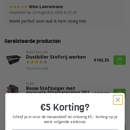
Wim Laeremans
Geplaatst op 23 Augustus 2023 at 22:29
Werkt perfect voor wat ik hem nodig heb
Gerelateerde producten
DUSTKILLER
Dustkiller Stofvrij werken
€163,35
Op voorraad
FLEX 
Bouw Stofzuiger met
manuele filterreiniging 20 L
€239,58
€5 Korting?
Op voorraad
Schrijf je in voor de nieuwsbrief en ontvang €5,- korting op je
FLEX 
eerst volgende aankoop.
Bouw Stofzuiger met
manuele filterreiniging 25 L
€348,48