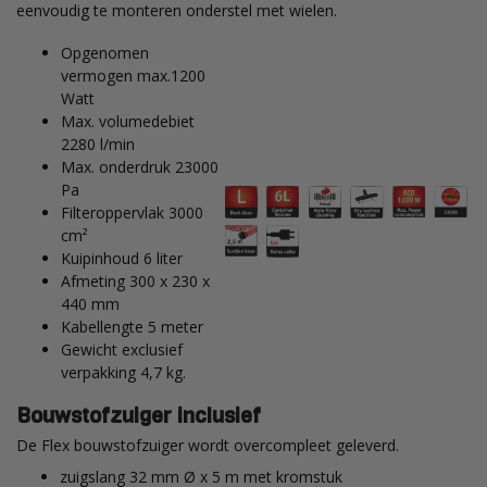
eenvoudig te monteren onderstel met wielen.
Opgenomen
vermogen max.
1200
Watt
Max. volumedebiet
2280
l/min
Max. onderdruk
23000
Pa
Filteroppervlak
3000
cm²
Kuipinhoud 6
liter
Afmeting 300
x 230 x
440 mm
Kabellengte 5
meter
Gewicht exclusief
verpakking 4,7 kg.
Bouwstofzuiger inclusief
De Flex bouwstofzuiger wordt overcompleet geleverd.
zuigslang 32 mm Ø x 5 m met kromstuk