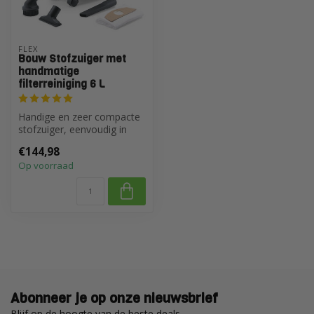
FLEX 
Bouw Stofzuiger met
handmatige
filterreiniging 6 L
Handige en zeer compacte
stofzuiger, eenvoudig in
gebruik en makkelijk te
€144,98
transp...
Op voorraad
Abonneer je op onze nieuwsbrief
Blijf op de hoogte van de beste deals