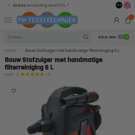
Gratis
verzending vanaf €75,-*
Advies
van
9.2
0
MENU
€
Incl. btw
Home
/
Bouw Stofzuiger met handmatige filterreiniging 6 L
Bouw Stofzuiger met handmatige
filterreiniging 6 L
(1)
FLEX 