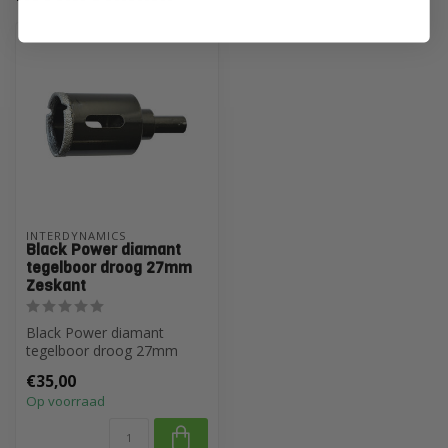
INTERDYNAMICS
Black Power diamant
tegelboor droog 27mm
Zeskant
Black Power diamant
tegelboor droog 27mm
Zeskant
€35,00
Op voorraad