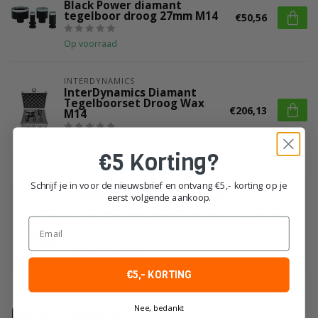
Black Power diamant
tegelboor droog 27mm M14
€50,56
Op voorraad
INTERDYNAMICS
InterDynamics Diamant
Tegelboorset Droog Wax
€206,13
M14
Op voorraad
€5 Korting?
Schrijf je in voor de nieuwsbrief en ontvang €5,- korting op je
Heeft u vragen over dit product?
eerst volgende aankoop.
Of heeft u hulp nodig bij het plaatsen van uw
Email
order?
Neem dan gerust contact op met onze
klantenservice!
€5,- KORTING
Nee, bedankt
Recent bekeken