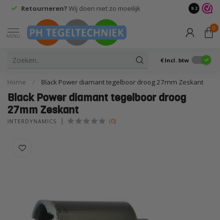
Retourneren?
Wij doen niet zo moeilijk
9.2
0
MENU
€
Incl. btw
Home
/
Black Power diamant tegelboor droog 27mm Zeskant
Black Power diamant tegelboor droog
27mm Zeskant
(0)
INTERDYNAMICS