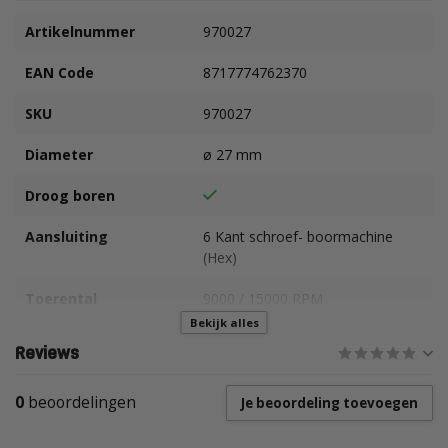
Artikelnummer
970027
EAN Code
8717774762370
SKU
970027
Diameter
ø 27 mm
Droog boren
Aansluiting
6 Kant schroef- boormachine
(Hex)
Toerental
9000 / 15000 RPM
aanbevolen
Bekijk alles
Reviews
Geschikt voor
Wand- en Vloertegels,
Natuursteen, Graniet e.d.
0
beoordelingen
Je beoordeling toevoegen