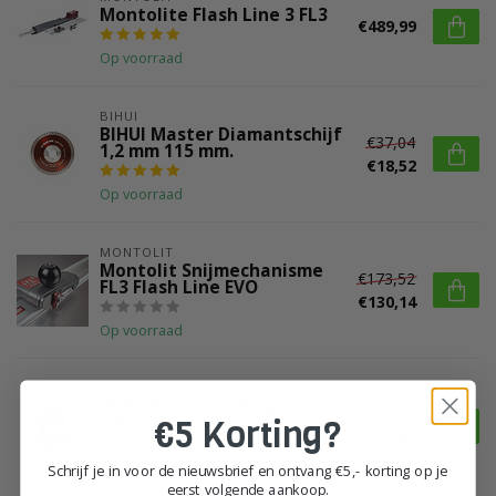
Montolite Flash Line 3 FL3
€489,99
Op voorraad
BIHUI
BIHUI Master Diamantschijf
€37,04
1,2 mm 115 mm.
€18,52
Op voorraad
MONTOLIT
Montolit Snijmechanisme
€173,52
FL3 Flash Line EVO
€130,14
Op voorraad
BIHUI
BIHUI Base Levelling 2 mm -
€7,48
€5 Korting?
100 st.
€5,61
Op voorraad
Schrijf je in voor de nieuwsbrief en ontvang €5,- korting op je
eerst volgende aankoop.