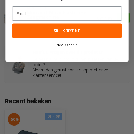
MONTOLIT
Email
Montolit Moto Flash Line
Zaagmachine
€814,98
Op voorraad
€5,- KORTING
Nee, bedankt
Heeft u vragen over dit product?
Of heeft u hulp nodig bij het plaatsen van uw
order?
Neem dan gerust contact op met onze
klantenservice!
Recent bekeken
OP = OP
-50%