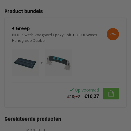
Product bundels
+ Greep
-7%
BIHUI Switch Voegbord Epoxy Soft
+
BIHUI Switch
Handgreep Dubbel
+
Op voorraad
€10,27
€10,92
Gerelateerde producten
MONTOLIT