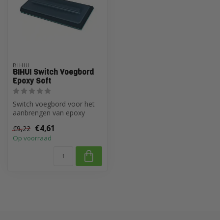
BIHUI
BIHUI Switch Voegbord
Epoxy Soft
Switch voegbord voor het
aanbrengen van epoxy
voegen, te gebruiken met
€4,61
€9,22
een Switc...
Op voorraad