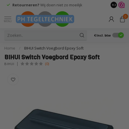
Retourneren?
Wij doen niet zo moeilijk
9.2
0
MENU
€
Incl. btw
Home
/
BIHUI Switch Voegbord Epoxy Soft
BIHUI Switch Voegbord Epoxy Soft
(0)
BIHUI