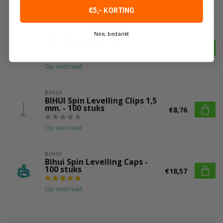
Op voorraad
€5,- KORTING
BIHUI
Nee, bedankt
BIHUI Spin Levelling Clips 3
mm. - 100 stuks
€9,37
Op voorraad
BIHUI
BIHUI Spin Levelling Clips 1,5
mm. - 100 stuks
€8,76
Op voorraad
BIHUI
Bihui Spin Levelling Caps -
100 stuks
€18,57
Op voorraad