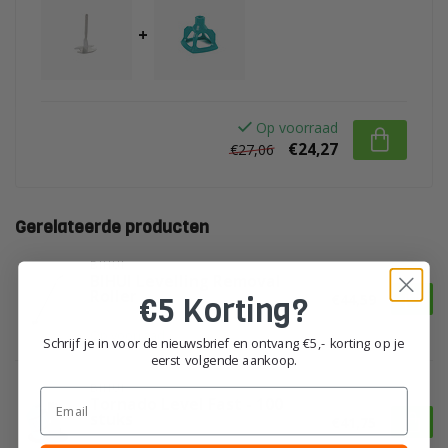
+
Op voorraad
€24,27
€27,06
Gerelateerde producten
BIHUI
BIHUI Levelling Removal
Roller
€5 Korting?
€44,59
Op voorraad
Schrijf je in voor de nieuwsbrief en ontvang €5,- korting op je
eerst volgende aankoop.
BIHUI
Email
Tornado Level Fast - 100
stuks
€41,75